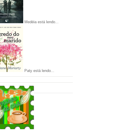
Medéia está lendo...
Paty está lendo...