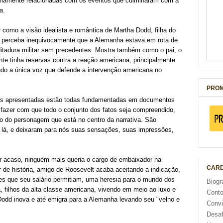
timamente relacionadas com os eventos que culminaram com a
a.
 como a visão idealista e romântica de Martha Dodd, filha do
la perceba inequivocamente que a Alemanha estava em rota de
ditadura militar sem precedentes. Mostra também como o pai, o
te tinha reservas contra a reação americana, principalmente
do a única voz que defende a intervenção americana no
PROM
ões apresentadas estão todas fundamentadas em documentos
fazer com que todo o conjunto dos fatos seja compreendido,
ão do personagem que está no centro da narrativa. São
 lá, e deixaram para nós suas sensações, suas impressões,
r acaso, ninguém mais queria o cargo de embaixador na
CARD
 de história, amigo de Roosevelt acaba aceitando a indicação,
es que seu salário permitiam, uma heresia para o mundo dos
Biogr
 filhos da alta classe americana, vivendo em meio ao luxo e
Cont
Dodd inova e até emigra para a Alemanha levando seu "velho e
Conv
Desaf