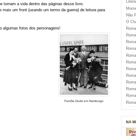
Liter
e tornam a vida dentro das páginas desse livro.
Mome
 mais um front (usando um termo da guerra) de leitura para
Não F
O Ch
lo algumas fotos dos personagens!
Roman
Roman
Roma
Roma
Roma
Roma
Roman
Roma
Roman
Roman
Roma
Família Dodd em Hamburgo
Roma
NA M