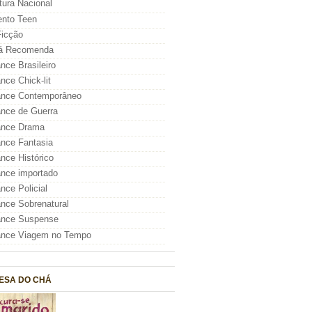
atura Nacional
nto Teen
icção
á Recomenda
ce Brasileiro
ce Chick-lit
nce Contemporâneo
nce de Guerra
nce Drama
nce Fantasia
ce Histórico
nce importado
ce Policial
ce Sobrenatural
nce Suspense
nce Viagem no Tempo
ESA DO CHÁ