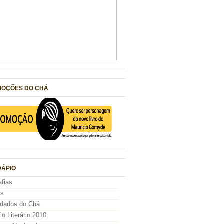
OÇÕES DO CHÁ
ÁPIO
afias
os
idados do Chá
io Literário 2010