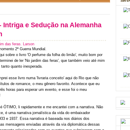
SIRV
- Intriga e Sedução na Alemanha
n
im das feras. Larson
omento 2ª Guerra Mundial.
aqui sobre o livro 'O perfume da folha do limão', muito bom por
 terminei de ler 'No jardim das feras', que também veio até mim
tanto quanto inesperada.
prei esse livro numa 'livraria conceito' aqui do Rio que não
ítulos de romance, o meu gênero favorito. Acontece que eu
rês horas para esperar um evento, e esse foi o meu
!
 é ÓTIMO, li rapidamente e me encantei com a narrativa. Não
, é uma narrativa jornalística da vida do embaixador
933 e 1937. Essa narrativa é baseada nos diários dos
 nas mensagens enviadas através da via diplomática dessas