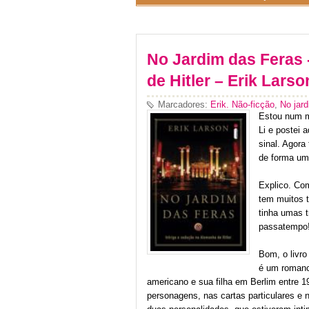
No Jardim das Feras 
de Hitler – Erik Larso
Marcadores:
Erik. Não-ficção
,
No jard
Estou num m
Li e postei 
sinal. Agora
de forma um 
Explico. Com
tem muitos t
tinha umas t
passatempo
Bom, o livro
é um romance
americano e sua filha em Berlim entre 1
personagens, nas cartas particulares e