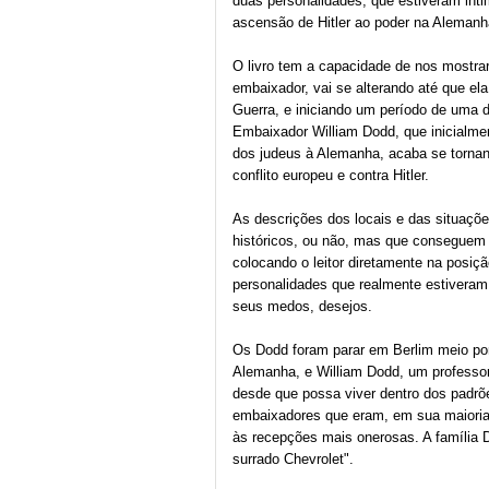
duas personalidades, que estiveram in
ascensão de Hitler ao poder na Alemanh
O livro tem a capacidade de nos mostrar
embaixador, vai se alterando até que e
Guerra, e iniciando um período de uma 
Embaixador William Dodd, que inicialmen
dos judeus à Alemanha, acaba se tornan
conflito europeu e contra Hitler.
As descrições dos locais e das situaç
históricos, ou não, mas que conseguem 
colocando o leitor diretamente na posiç
personalidades que realmente estiveram
seus medos, desejos.
Os Dodd foram parar em Berlim meio po
Alemanha, e William Dodd, um professor
desde que possa viver dentro dos padrõ
embaixadores que eram, em sua maioria,
às recepções mais onerosas. A família 
surrado Chevrolet".