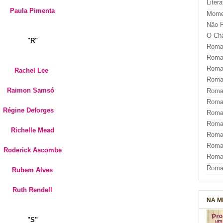
Liter
Paula Pimenta
Mome
Não F
O Ch
"R"
Roman
Roman
Roma
Rachel Lee
Roma
Raimon Samsó
Roma
Roma
Régine Deforges
Roman
Roma
Richelle Mead
Roman
Roman
Roderick Ascombe
Roma
Roma
Rubem Alves
Ruth Rendell
NA M
"S"