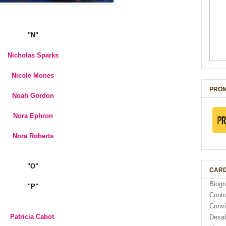
"N"
Nicholas Sparks
Nicole Mones
PROM
Noah Gordon
Nora Ephron
Nora Roberts
"O"
CARD
Biogr
"P"
Cont
Conv
Patricia Cabot
Desaf