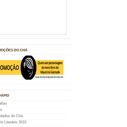
OÇÕES DO CHÁ
ÁPIO
afias
os
idados do Chá
io Literário 2010