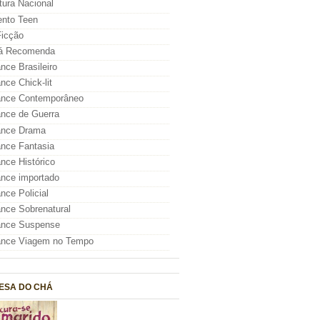
atura Nacional
nto Teen
icção
á Recomenda
ce Brasileiro
ce Chick-lit
nce Contemporâneo
nce de Guerra
nce Drama
nce Fantasia
ce Histórico
nce importado
ce Policial
ce Sobrenatural
nce Suspense
nce Viagem no Tempo
ESA DO CHÁ