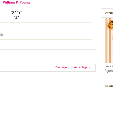
William P. Young
"X"
"Y"
VENH
"Z"
08
Seja 
Postagem mais antiga »
figur
SEGU