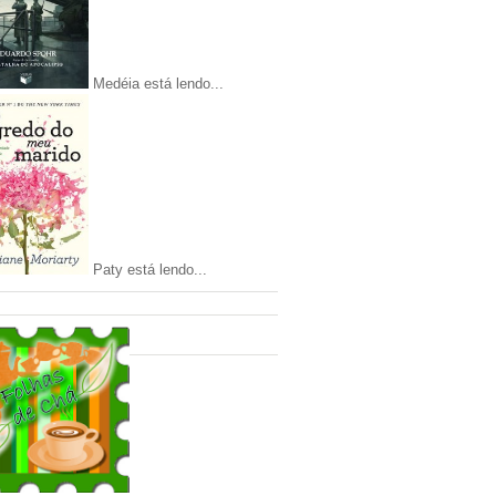
Medéia está lendo...
Paty está lendo...