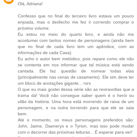
Olá, Adriana!
Confesso que no final do terceiro livro estava um pouco
enjoada, mas o desfecho me fez ir correndo comprar o
próximo volume.
Eu estou no meio do quarto livro, e ainda não me
acostumei com tantos nomes de personagens (ainda bem
que no final de cada livro tem um apêndice, com as
informações de cada Casa).
Eu acho o autor bem metódico, pois repare como ele não
se contenta em nos informar que tal música está sendo
cantada. Ele faz questão de nomear todas elas
(principalmente nas cenas de casamento). Ele sim deve ter
um bloco de anotações gigante... rsrs
O que eu mais gostei dessa série são as reviravoltas que a
trama dá! Você não consegue saber quem é o herói ou
vilão da história. Uma hora está morrendo de raiva de um
personagem, e na outra torcendo para que ele se saia
bem.
Até o momento, os meus personagens preferidos são:
John, Jaime, Daenerys e o Tyrion, mas isso pode mudar
com o decorrer das próximas leituras... É esperar para ver!