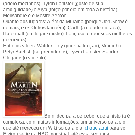
(adoro mocinhos), Tyron Lanister (gosto de sua
ambiguidade) e Arya (torço por ela em toda a história),
Melisandre e o Mestre Aemon!
Quanto aos lugares: Além da Muralha (porque Jon Snow é
demais, e os Outros também); Qarth (a cidade murada);
Harenhall (um lugar sinistro); Lançasolar (por suas mulheres
guerreiras);
Entre os vilões: Walder Frey (por sua traição), Mindinho –
Petyr Baelish (surpreendente), Tywin Lanister, Sandor
Clegane (o violento).
Bom, deu para perceber que a história é
complexa, com muitas informações, um universo paralelo
que até mereceu um Wiki só para ela,
clique aqui
para ver.
E virou série da HBO, por sinal, até essa segunda