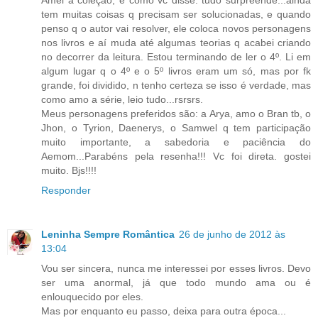
Amei a coleção, e como vc disse: tudo surpreende...ainda
tem muitas coisas q precisam ser solucionadas, e quando
penso q o autor vai resolver, ele coloca novos personagens
nos livros e aí muda até algumas teorias q acabei criando
no decorrer da leitura. Estou terminando de ler o 4º. Li em
algum lugar q o 4º e o 5º livros eram um só, mas por fk
grande, foi dividido, n tenho certeza se isso é verdade, mas
como amo a série, leio tudo...rsrsrs.
Meus personagens preferidos são: a Arya, amo o Bran tb, o
Jhon, o Tyrion, Daenerys, o Samwel q tem participação
muito importante, a sabedoria e paciência do
Aemom...Parabéns pela resenha!!! Vc foi direta. gostei
muito. Bjs!!!!
Responder
Leninha Sempre Romântica
26 de junho de 2012 às
13:04
Vou ser sincera, nunca me interessei por esses livros. Devo
ser uma anormal, já que todo mundo ama ou é
enlouquecido por eles.
Mas por enquanto eu passo, deixa para outra época...