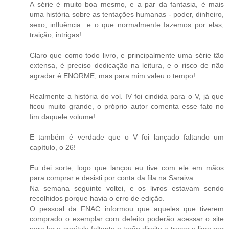
A série é muito boa mesmo, e a par da fantasia, é mais
uma história sobre as tentações humanas - poder, dinheiro,
sexo, influência...e o que normalmente fazemos por elas,
traição, intrigas!
Claro que como todo livro, e principalmente uma série tão
extensa, é preciso dedicação na leitura, e o risco de não
agradar é ENORME, mas para mim valeu o tempo!
Realmente a história do vol. IV foi cindida para o V, já que
ficou muito grande, o próprio autor comenta esse fato no
fim daquele volume!
E também é verdade que o V foi lançado faltando um
capítulo, o 26!
Eu dei sorte, logo que lançou eu tive com ele em mãos
para comprar e desisti por conta da fila na Saraiva.
Na semana seguinte voltei, e os livros estavam sendo
recolhidos porque havia o erro de edição.
O pessoal da FNAC informou que aqueles que tiverem
comprado o exemplar com defeito poderão acessar o site
para ler o capítulo faltante e terão direito a trocar o livro por