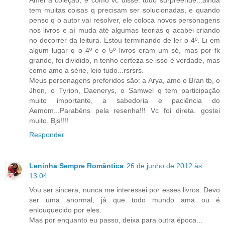
Amei a coleção, e como vc disse: tudo surpreende...ainda
tem muitas coisas q precisam ser solucionadas, e quando
penso q o autor vai resolver, ele coloca novos personagens
nos livros e aí muda até algumas teorias q acabei criando
no decorrer da leitura. Estou terminando de ler o 4º. Li em
algum lugar q o 4º e o 5º livros eram um só, mas por fk
grande, foi dividido, n tenho certeza se isso é verdade, mas
como amo a série, leio tudo...rsrsrs.
Meus personagens preferidos são: a Arya, amo o Bran tb, o
Jhon, o Tyrion, Daenerys, o Samwel q tem participação
muito importante, a sabedoria e paciência do
Aemom...Parabéns pela resenha!!! Vc foi direta. gostei
muito. Bjs!!!!
Responder
Leninha Sempre Romântica
26 de junho de 2012 às
13:04
Vou ser sincera, nunca me interessei por esses livros. Devo
ser uma anormal, já que todo mundo ama ou é
enlouquecido por eles.
Mas por enquanto eu passo, deixa para outra época...