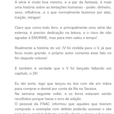
A série é muito boa mesmo, e a par da fantasia, é mais
uma história sobre as tentações humanas - poder, dinheiro,
sexo, influência...e o que normalmente fazemos por elas,
traição, intrigas!
Claro que como todo livro, e principalmente uma série tão
extensa, é preciso dedicação na leitura, e o risco de não
agradar é ENORME, mas para mim valeu o tempo!
Realmente a história do vol. IV foi cindida para o V, já que
ficou muito grande, o próprio autor comenta esse fato no
fim daquele volume!
E também é verdade que o V foi lançado faltando um
capítulo, o 26!
Eu dei sorte, logo que lançou eu tive com ele em mãos
para comprar e desisti por conta da fila na Saraiva.
Na semana seguinte voltei, e os livros estavam sendo
recolhidos porque havia o erro de edição.
O pessoal da FNAC informou que aqueles que tiverem
comprado o exemplar com defeito poderão acessar o site
para ler o capítulo faltante e terão direito a trocar o livro por