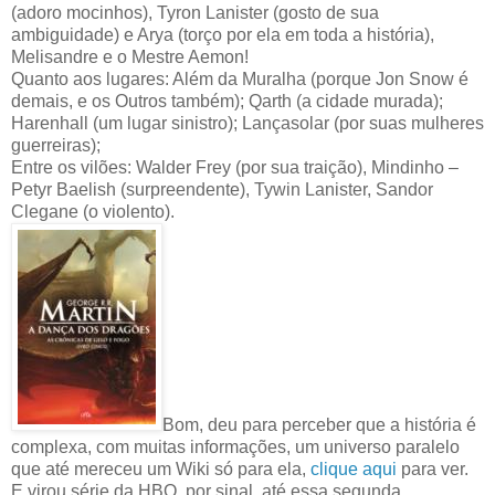
(adoro mocinhos), Tyron Lanister (gosto de sua
ambiguidade) e Arya (torço por ela em toda a história),
Melisandre e o Mestre Aemon!
Quanto aos lugares: Além da Muralha (porque Jon Snow é
demais, e os Outros também); Qarth (a cidade murada);
Harenhall (um lugar sinistro); Lançasolar (por suas mulheres
guerreiras);
Entre os vilões: Walder Frey (por sua traição), Mindinho –
Petyr Baelish (surpreendente), Tywin Lanister, Sandor
Clegane (o violento).
Bom, deu para perceber que a história é
complexa, com muitas informações, um universo paralelo
que até mereceu um Wiki só para ela,
clique aqui
para ver.
E virou série da HBO, por sinal, até essa segunda