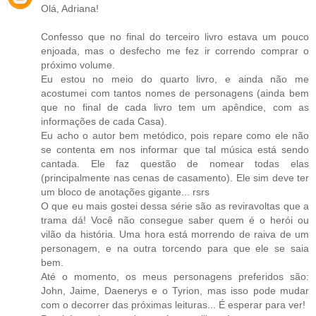
Olá, Adriana!
Confesso que no final do terceiro livro estava um pouco
enjoada, mas o desfecho me fez ir correndo comprar o
próximo volume.
Eu estou no meio do quarto livro, e ainda não me
acostumei com tantos nomes de personagens (ainda bem
que no final de cada livro tem um apêndice, com as
informações de cada Casa).
Eu acho o autor bem metódico, pois repare como ele não
se contenta em nos informar que tal música está sendo
cantada. Ele faz questão de nomear todas elas
(principalmente nas cenas de casamento). Ele sim deve ter
um bloco de anotações gigante... rsrs
O que eu mais gostei dessa série são as reviravoltas que a
trama dá! Você não consegue saber quem é o herói ou
vilão da história. Uma hora está morrendo de raiva de um
personagem, e na outra torcendo para que ele se saia
bem.
Até o momento, os meus personagens preferidos são:
John, Jaime, Daenerys e o Tyrion, mas isso pode mudar
com o decorrer das próximas leituras... É esperar para ver!