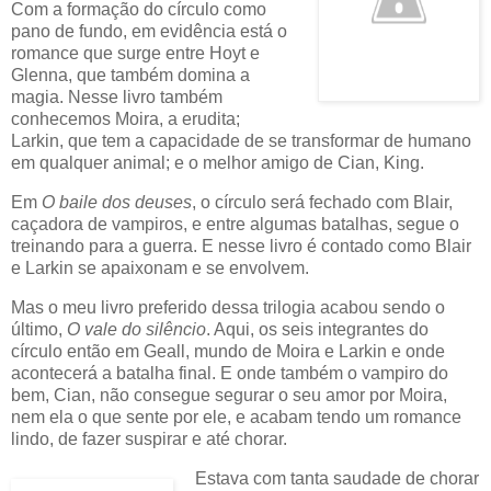
Com a formação do círculo como
pano de fundo, em evidência está o
romance que surge entre Hoyt e
Glenna, que também domina a
magia. Nesse livro também
conhecemos Moira, a erudita;
Larkin, que tem a capacidade de se transformar de humano
em qualquer animal; e o melhor amigo de Cian, King.
Em
O baile dos deuses
, o círculo será fechado com Blair,
caçadora de vampiros, e entre algumas batalhas, segue o
treinando para a guerra. E nesse livro é contado como Blair
e Larkin se apaixonam e se envolvem.
Mas o meu livro preferido dessa trilogia acabou sendo o
último,
O vale do silêncio
. Aqui, os seis integrantes do
círculo então em Geall, mundo de Moira e Larkin e onde
acontecerá a batalha final. E onde também o vampiro do
bem, Cian, não consegue segurar o seu amor por Moira,
nem ela o que sente por ele, e acabam tendo um romance
lindo, de fazer suspirar e até chorar.
Estava com tanta saudade de chorar