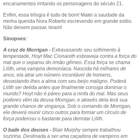
encanamentos irritando os personagens do século 21.
Enfim, essa trilogia é tudo de bom! Matei a saudade da
minha querida Nora Roberts escrevendo em grande estilo.
Não deixem passar, leiam!
Sinopses:
A cruz de Morrigan
-
Extravasando seu sofrimento à
tempestade, Hoyt Mac Cionaoith esbraveja contra a força do
mal que o separou do irmão gêmeo. Essa força se chama
Lilith, uma vampira demoníaca. Nascida há milhares de
anos, ela atrai um número incontável de homens,
devastando-lhes a alma com seu beijo maligno. Poderá
Lilith ser detida antes que finalmente consiga dominar o
mundo?
Hoyt não é páreo para a ninfa do mal. Mas seus
poderes vêm da deusa Morrigan, e através dela terá sua
grande chance de vingança. Sob o comando de Morrigan,
ele deverá reunir cinco outros para formar um círculo de
força poderoso o bastante para derrotar Lilith.
O baile dos deuses -
Blair Murphy sempre trabalhou
sozinha. Destinada a ser uma caçadora de vampiros em