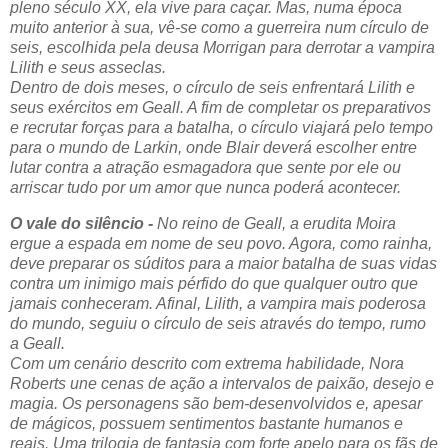
pleno século XX, ela vive para caçar. Mas, numa época
muito anterior à sua, vê-se como a guerreira num círculo de
seis, escolhida pela deusa Morrigan para derrotar a vampira
Lilith e seus asseclas.
Dentro de dois meses, o círculo de seis enfrentará Lilith e
seus exércitos em Geall. A fim de completar os preparativos
e recrutar forças para a batalha, o círculo viajará pelo tempo
para o mundo de Larkin, onde Blair deverá escolher entre
lutar contra a atração esmagadora que sente por ele ou
arriscar tudo por um amor que nunca poderá acontecer.
O vale do silêncio -
No reino de Geall, a erudita Moira
ergue a espada em nome de seu povo. Agora, como rainha,
deve preparar os súditos para a maior batalha de suas vidas
contra um inimigo mais pérfido do que qualquer outro que
jamais conheceram. Afinal, Lilith, a vampira mais poderosa
do mundo, seguiu o círculo de seis através do tempo, rumo
a Geall.
Com um cenário descrito com extrema habilidade, Nora
Roberts une cenas de ação a intervalos de paixão, desejo e
magia. Os personagens são bem-desenvolvidos e, apesar
de mágicos, possuem sentimentos bastante humanos e
reais. Uma trilogia de fantasia com forte apelo para os fãs de