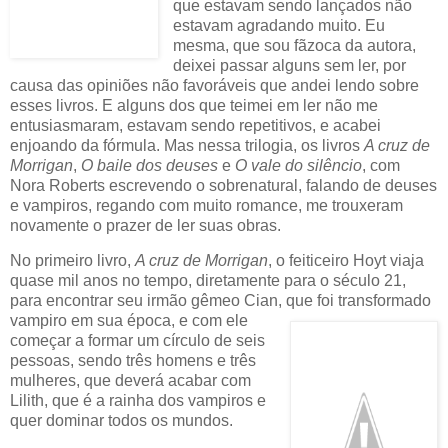
que estavam sendo lançados não
estavam agradando muito. Eu
mesma, que sou fãzoca da autora,
deixei passar alguns sem ler, por
causa das opiniões não favoráveis que andei lendo sobre
esses livros. E alguns dos que teimei em ler não me
entusiasmaram, estavam sendo repetitivos, e acabei
enjoando da fórmula. Mas nessa trilogia, os livros
A cruz de
Morrigan
,
O baile dos deuses
e
O vale do silêncio
, com
Nora Roberts escrevendo o sobrenatural, falando de deuses
e vampiros, regando com muito romance, me trouxeram
novamente o prazer de ler suas obras.
No primeiro livro,
A cruz de Morrigan
, o feiticeiro Hoyt viaja
quase mil anos no tempo, diretamente para o século 21,
para encontrar seu irmão gêmeo Cian, que foi transformado
vampiro em sua época
, e com ele
começar a formar um círculo de seis
pessoas, sendo três homens e três
mulheres, que deverá acabar com
Lilith, que é a rainha dos vampiros e
quer dominar todos os mundos.