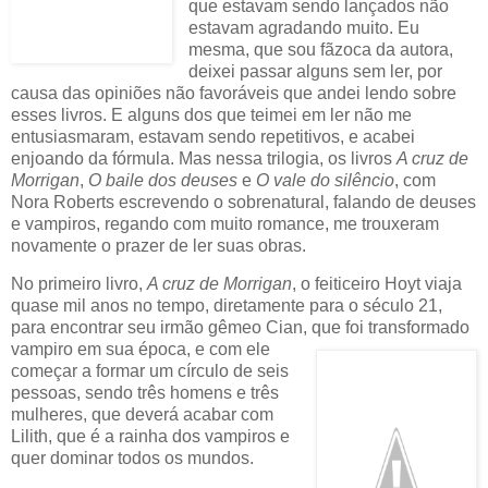
que estavam sendo lançados não
estavam agradando muito. Eu
mesma, que sou fãzoca da autora,
deixei passar alguns sem ler, por
causa das opiniões não favoráveis que andei lendo sobre
esses livros. E alguns dos que teimei em ler não me
entusiasmaram, estavam sendo repetitivos, e acabei
enjoando da fórmula. Mas nessa trilogia, os livros
A cruz de
Morrigan
,
O baile dos deuses
e
O vale do silêncio
, com
Nora Roberts escrevendo o sobrenatural, falando de deuses
e vampiros, regando com muito romance, me trouxeram
novamente o prazer de ler suas obras.
No primeiro livro,
A cruz de Morrigan
, o feiticeiro Hoyt viaja
quase mil anos no tempo, diretamente para o século 21,
para encontrar seu irmão gêmeo Cian, que foi transformado
vampiro em sua época
, e com ele
começar a formar um círculo de seis
pessoas, sendo três homens e três
mulheres, que deverá acabar com
Lilith, que é a rainha dos vampiros e
quer dominar todos os mundos.