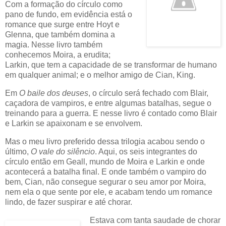
Com a formação do círculo como
pano de fundo, em evidência está o
romance que surge entre Hoyt e
Glenna, que também domina a
magia. Nesse livro também
conhecemos Moira, a erudita;
Larkin, que tem a capacidade de se transformar de humano
em qualquer animal; e o melhor amigo de Cian, King.
Em
O baile dos deuses
, o círculo será fechado com Blair,
caçadora de vampiros, e entre algumas batalhas, segue o
treinando para a guerra. E nesse livro é contado como Blair
e Larkin se apaixonam e se envolvem.
Mas o meu livro preferido dessa trilogia acabou sendo o
último,
O vale do silêncio
. Aqui, os seis integrantes do
círculo então em Geall, mundo de Moira e Larkin e onde
acontecerá a batalha final. E onde também o vampiro do
bem, Cian, não consegue segurar o seu amor por Moira,
nem ela o que sente por ele, e acabam tendo um romance
lindo, de fazer suspirar e até chorar.
Estava com tanta saudade de chorar