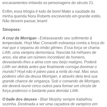
encanamentos irritando os personagens do século 21.
Enfim, essa trilogia é tudo de bom! Matei a saudade da
minha querida Nora Roberts escrevendo em grande estilo.
Não deixem passar, leiam!
Sinopses:
A cruz de Morrigan
-
Extravasando seu sofrimento à
tempestade, Hoyt Mac Cionaoith esbraveja contra a força do
mal que o separou do irmão gêmeo. Essa força se chama
Lilith, uma vampira demoníaca. Nascida há milhares de
anos, ela atrai um número incontável de homens,
devastando-lhes a alma com seu beijo maligno. Poderá
Lilith ser detida antes que finalmente consiga dominar o
mundo?
Hoyt não é páreo para a ninfa do mal. Mas seus
poderes vêm da deusa Morrigan, e através dela terá sua
grande chance de vingança. Sob o comando de Morrigan,
ele deverá reunir cinco outros para formar um círculo de
força poderoso o bastante para derrotar Lilith.
O baile dos deuses -
Blair Murphy sempre trabalhou
sozinha. Destinada a ser uma caçadora de vampiros em