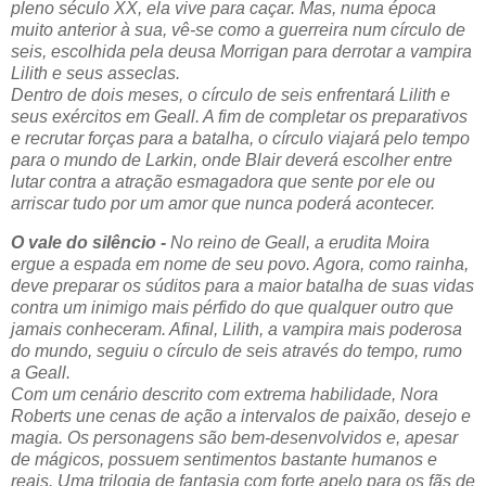
pleno século XX, ela vive para caçar. Mas, numa época
muito anterior à sua, vê-se como a guerreira num círculo de
seis, escolhida pela deusa Morrigan para derrotar a vampira
Lilith e seus asseclas.
Dentro de dois meses, o círculo de seis enfrentará Lilith e
seus exércitos em Geall. A fim de completar os preparativos
e recrutar forças para a batalha, o círculo viajará pelo tempo
para o mundo de Larkin, onde Blair deverá escolher entre
lutar contra a atração esmagadora que sente por ele ou
arriscar tudo por um amor que nunca poderá acontecer.
O vale do silêncio -
No reino de Geall, a erudita Moira
ergue a espada em nome de seu povo. Agora, como rainha,
deve preparar os súditos para a maior batalha de suas vidas
contra um inimigo mais pérfido do que qualquer outro que
jamais conheceram. Afinal, Lilith, a vampira mais poderosa
do mundo, seguiu o círculo de seis através do tempo, rumo
a Geall.
Com um cenário descrito com extrema habilidade, Nora
Roberts une cenas de ação a intervalos de paixão, desejo e
magia. Os personagens são bem-desenvolvidos e, apesar
de mágicos, possuem sentimentos bastante humanos e
reais. Uma trilogia de fantasia com forte apelo para os fãs de