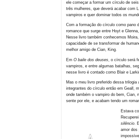
ele começar a formar um círculo de sei
três mulheres, que deverá acabar com Lil
vampiros e quer dominar todos os mund
Com a formação do círculo como pano d
romance que surge entre Hoyt e Glenna
Nesse livro também conhecemos Moira, a
capacidade de se transformar de humano
melhor amigo de Cian, King.
Em
O baile dos deuses
, o círculo será
vampiros, e entre algumas batalhas, seg
nesse livro é contado como Blair e Lar
Mas o meu livro preferido dessa trilogi
integrantes do círculo então em Geall, m
onde também o vampiro do bem, Cian, n
sente por ele, e acabam tendo um romance
Estava co
Recuperei
silêncio
. 
amor dos 
impossível