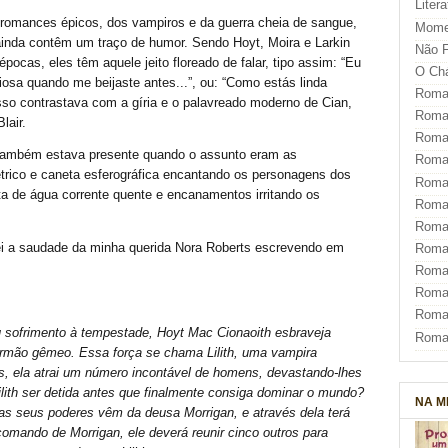
Liter
romances épicos, dos vampiros e da guerra cheia de sangue,
Mome
 ainda contêm um traço de humor. Sendo Hoyt, Moira e Larkin
Não F
épocas, eles têm aquele jeito floreado de falar, tipo assim: “Eu
O Ch
iosa quando me beijaste antes...”, ou: “Como estás linda
Roman
isso contrastava com a gíria e o palavreado moderno de Cian,
Roman
lair.
Roma
ambém estava presente quando o assunto eram as
Roma
étrico e caneta esferográfica encantando os personagens dos
Roma
a de água corrente quente e encanamentos irritando os
Roma
Roman
tei a saudade da minha querida Nora Roberts escrevendo em
Roma
!
Roman
Roman
Roma
 sofrimento à tempestade, Hoyt Mac Cionaoith esbraveja
Roma
 irmão gêmeo. Essa força se chama Lilith, uma vampira
, ela atrai um número incontável de homens, devastando-lhes
lith ser detida antes que finalmente consiga dominar o mundo?
NA M
Mas seus poderes vêm da deusa Morrigan, e através dela terá
omando de Morrigan, ele deverá reunir cinco outros para