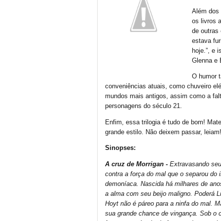
Além dos 
os livros
de outras 
estava fur
hoje.”, e 
Glenna e B
O humor t
conveniências atuais, como chuveiro el
mundos mais antigos, assim como a falt
personagens do século 21.
Enfim, essa trilogia é tudo de bom! Ma
grande estilo. Não deixem passar, leiam
Sinopses:
A cruz de Morrigan
-
Extravasando seu
contra a força do mal que o separou do
demoníaca. Nascida há milhares de anos
a alma com seu beijo maligno. Poderá Li
Hoyt não é páreo para a ninfa do mal. 
sua grande chance de vingança. Sob o c