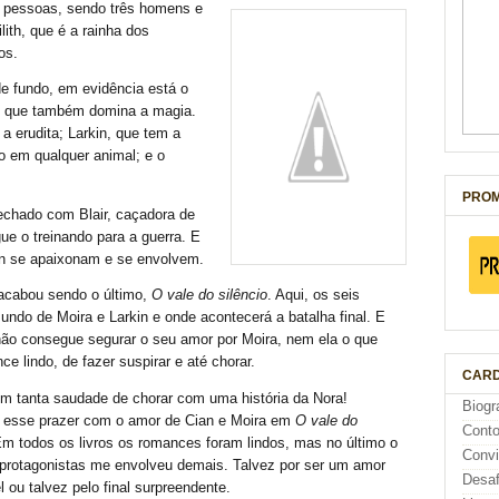
s pessoas, sendo três homens e
ith, que é a rainha dos
os.
e fundo, em evidência está o
, que também domina a magia.
 erudita; Larkin, que tem a
 em qualquer animal; e o
PROM
 fechado com Blair, caçadora de
ue o treinando para a guerra. E
kin se apaixonam e se envolvem.
a acabou sendo o último,
O vale do silêncio
. Aqui, os seis
undo de Moira e Larkin e onde acontecerá a batalha final. E
ão consegue segurar o seu amor por Moira, nem ela o que
 lindo, de fazer suspirar e até chorar.
CARD
m tanta saudade de chorar com uma história da Nora!
Biogr
 esse prazer com o amor de Cian e Moira em
O vale do
Cont
Em todos os livros os romances foram lindos, mas no último o
Conv
protagonistas me envolveu demais. Talvez por ser um amor
Desaf
 ou talvez pelo final surpreendente.