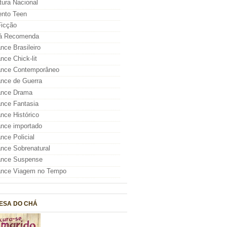
atura Nacional
nto Teen
icção
á Recomenda
ce Brasileiro
ce Chick-lit
nce Contemporâneo
nce de Guerra
nce Drama
nce Fantasia
ce Histórico
nce importado
ce Policial
ce Sobrenatural
nce Suspense
nce Viagem no Tempo
ESA DO CHÁ