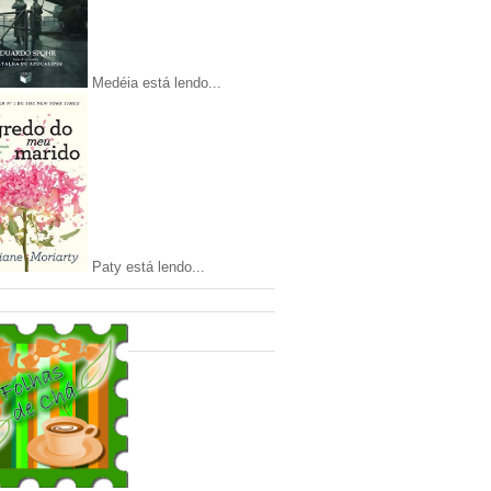
Medéia está lendo...
Paty está lendo...