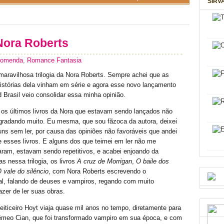
SIRV
 Nora Roberts
comenda
,
Romance Fantasia
aravilhosa trilogia da Nora Roberts. Sempre achei que as
istórias dela vinham em série e agora esse novo lançamento
d Brasil veio consolidar essa minha opinião.
 os últimos livros da Nora que estavam sendo lançados não
radando muito. Eu mesma, que sou fãzoca da autora, deixei
uns sem ler, por causa das opiniões não favoráveis que andei
e esses livros. E alguns dos que teimei em ler não me
ram, estavam sendo repetitivos, e acabei enjoando da
s nessa trilogia, os livros
A cruz de Morrigan
,
O baile dos
 vale do silêncio
, com Nora Roberts escrevendo o
al, falando de deuses e vampiros, regando com muito
zer de ler suas obras.
feiticeiro Hoyt viaja quase mil anos no tempo, diretamente para
gêmeo Cian, que foi transformado vampiro em sua época
, e com