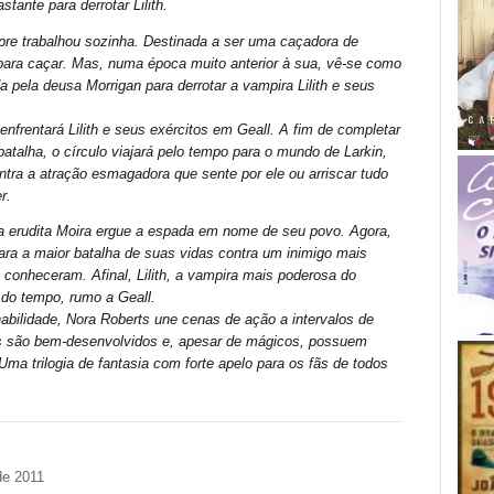
tante para derrotar Lilith.
pre trabalhou sozinha. Destinada a ser uma caçadora de
para caçar. Mas, numa época muito anterior à sua, vê-se como
da pela deusa Morrigan para derrotar a vampira Lilith e seus
enfrentará Lilith e seus exércitos em Geall. A fim de completar
 batalha, o círculo viajará pelo tempo para o mundo de Larkin,
ontra a atração esmagadora que sente por ele ou arriscar tudo
r.
 a erudita Moira ergue a espada em nome de seu povo. Agora,
ara a maior batalha de suas vidas contra um inimigo mais
 conheceram. Afinal, Lilith, a vampira mais poderosa do
 do tempo, rumo a Geall.
bilidade, Nora Roberts une cenas de ação a intervalos de
s são bem-desenvolvidos e, apesar de mágicos, possuem
ma trilogia de fantasia com forte apelo para os fãs de todos
de 2011