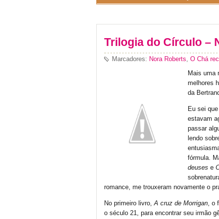
Trilogia do Círculo –
Marcadores:
Nora Roberts
,
O Chá re
Mais uma m
melhores h
da Bertran
Eu sei que
estavam ag
passar alg
lendo sobr
entusiasma
fórmula. Ma
deuses
e
O
sobrenatur
romance, me trouxeram novamente o pra
No primeiro livro,
A cruz de Morrigan
, o 
o século 21, para encontrar seu irmão 