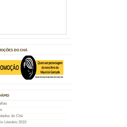
OÇÕES DO CHÁ
ÁPIO
afias
os
idados do Chá
io Literário 2010