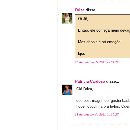
Driza
disse...
Oi Jê,
Então, ele começa meio devaga
Mas depois é só emoção!
bjss
13 de outubro de 2011 às 09:26
Patricia Cardoso
disse...
Olá Driza,
que post magnífico, gostei bas
fiquei louquinha pra lê-los. Qu
13 de outubro de 2011 às 15:27