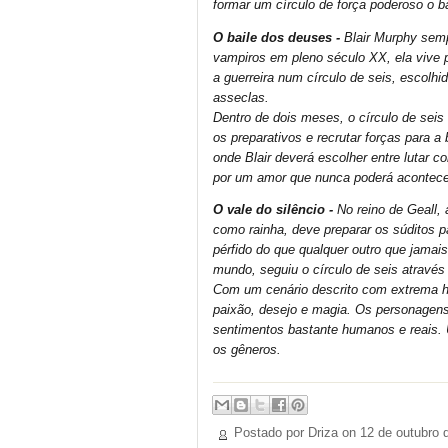
formar um círculo de força poderoso o bas
O baile dos deuses -
Blair Murphy sem
vampiros em pleno século XX, ela vive 
a guerreira num círculo de seis, escolhi
asseclas.
Dentro de dois meses, o círculo de seis 
os preparativos e recrutar forças para a
onde Blair deverá escolher entre lutar c
por um amor que nunca poderá acontece
O vale do silêncio -
No reino de Geall,
como rainha, deve preparar os súditos p
pérfido do que qualquer outro que jamais
mundo, seguiu o círculo de seis através
Com um cenário descrito com extrema ha
paixão, desejo e magia. Os personagen
sentimentos bastante humanos e reais. U
os gêneros.
Postado por Driza on
12 de outubro 