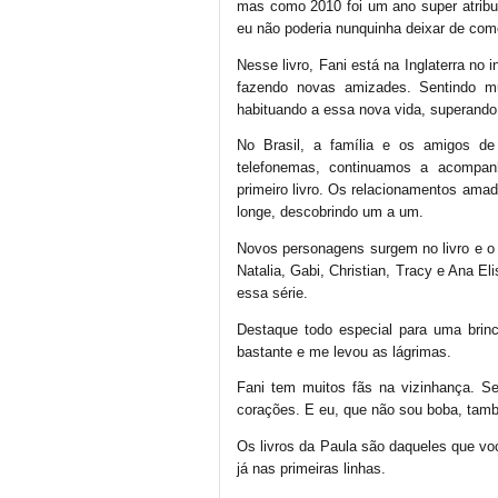
mas como 2010 foi um ano super atribu
eu não poderia nunquinha deixar de com
Nesse livro, Fani está na Inglaterra no
fazendo novas amizades. Sentindo m
habituando a essa nova vida, superando 
No Brasil, a família e os amigos d
telefonemas, continuamos a acompan
primeiro livro. Os relacionamentos am
longe, descobrindo um a um.
Novos personagens surgem no livro e o q
Natalia, Gabi, Christian, Tracy e Ana E
essa série.
Destaque todo especial para uma brin
bastante e me levou as lágrimas.
Fani tem muitos fãs na vizinhança. Seu
corações. E eu, que não sou boba, tamb
Os livros da Paula são daqueles que vo
já nas primeiras linhas.