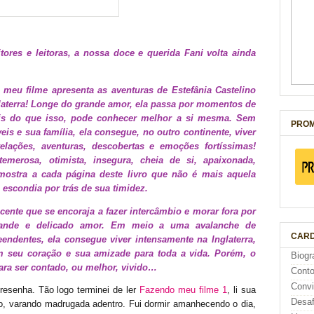
tores e leitoras, a nossa doce e querida Fani volta ainda
meu filme apresenta as aventuras de Estefânia Castelino
nglaterra! Longe do grande amor, ela passa por momentos de
 mais do que isso, pode conhecer melhor a si mesma. Sem
PROM
is e sua família, ela consegue, no outro continente, viver
lações, aventuras, descobertas e emoções fortíssimas!
 temerosa, otimista, insegura, cheia de si, apaixonada,
 mostra a cada página deste livro que não é mais aquela
 escondia por trás de sua timidez.
cente que se encoraja a fazer intercâmbio e morar fora por
rande e delicado amor. Em meio a uma avalanche de
CARD
endentes, ela consegue viver intensamente na Inglaterra,
 seu coração e sua amizade para toda a vida. Porém, o
Biogr
para ser contado, ou melhor, vivido…
Cont
Conv
resenha. Tão logo terminei de ler
Fazendo meu filme 1
, li sua
Desaf
, varando madrugada adentro. Fui dormir amanhecendo o dia,