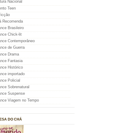
atura Nacional
nto Teen
icção
á Recomenda
ce Brasileiro
ce Chick-lit
nce Contemporâneo
nce de Guerra
nce Drama
nce Fantasia
ce Histórico
nce importado
ce Policial
ce Sobrenatural
nce Suspense
nce Viagem no Tempo
ESA DO CHÁ