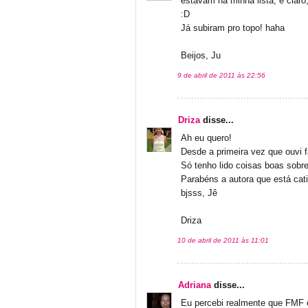
estavam na minha lista, é claro
:D
Já subiram pro topo! haha
Beijos, Ju
9 de abril de 2011 às 22:56
Driza
disse...
Ah eu quero!
Desde a primeira vez que ouvi f
Só tenho lido coisas boas sobre
Parabéns a autora que está cat
bjsss, Jê
Driza
10 de abril de 2011 às 11:01
Adriana
disse...
Eu percebi realmente que FMF é 