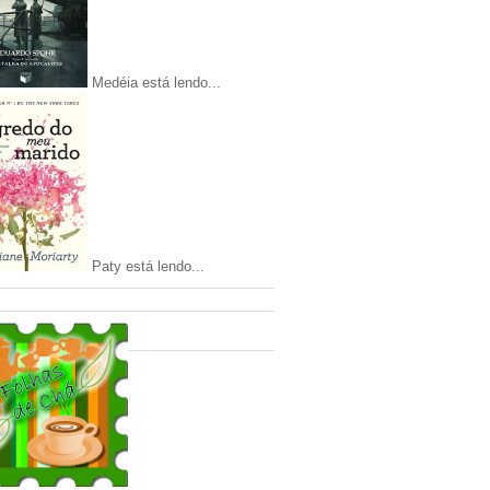
Medéia está lendo...
Paty está lendo...