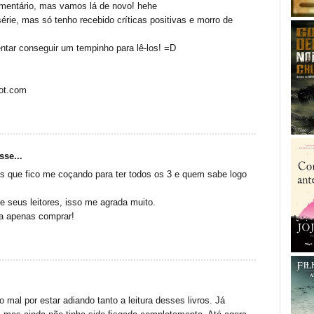
mentário, mas vamos lá de novo! hehe
série, mas só tenho recebido críticas positivas e morro de
entar conseguir um tempinho para lê-los! =D
pot.com
sse...
os que fico me coçando para ter todos os 3 e quem sabe logo
e seus leitores, isso me agrada muito.
ta apenas comprar!
 mal por estar adiando tanto a leitura desses livros. Já