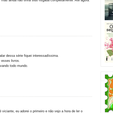
, mas ainda não tinha sido fisgada completamente. Até agora.
alar dessa série fiquei interessadíssima.
 esses livros.
ivando todo mundo.
viciante, eu adorei o primeiro e não vejo a hora de ler o