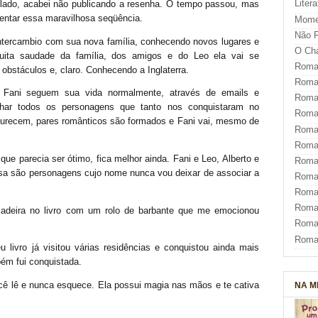
Liter
lado, acabei não publicando a resenha. O tempo passou, mas
entar essa maravilhosa seqüência.
Mome
Não F
 intercambio com sua nova família, conhecendo novos lugares e
O Ch
uita saudade da família, dos amigos e do Leo ela vai se
Roman
obstáculos e, claro. Conhecendo a Inglaterra.
Roman
e Fani seguem sua vida normalmente, através de emails e
Roma
har todos os personagens que tanto nos conquistaram no
Roma
adurecem, pares românticos são formados e Fani vai, mesmo de
Roma
Roma
ue parecia ser ótimo, fica melhor ainda. Fani e Leo, Alberto e
Roman
lisa são personagens cujo nome nunca vou deixar de associar a
Roma
Roman
Roman
cadeira no livro com um rolo de barbante que me emocionou
Roma
Roma
 livro já visitou várias residências e conquistou ainda mais
ém fui conquistada.
NA M
cê lê e nunca esquece. Ela possui magia nas mãos e te cativa