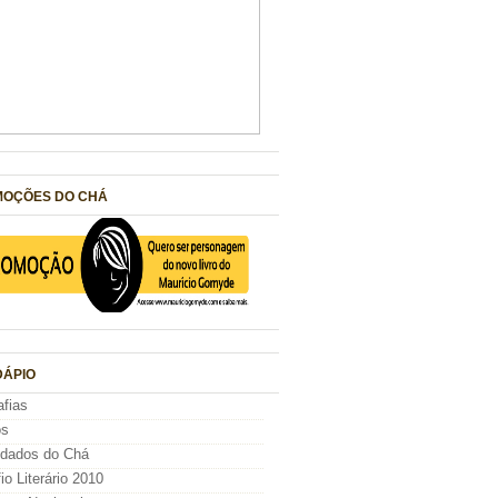
OÇÕES DO CHÁ
ÁPIO
afias
os
idados do Chá
io Literário 2010