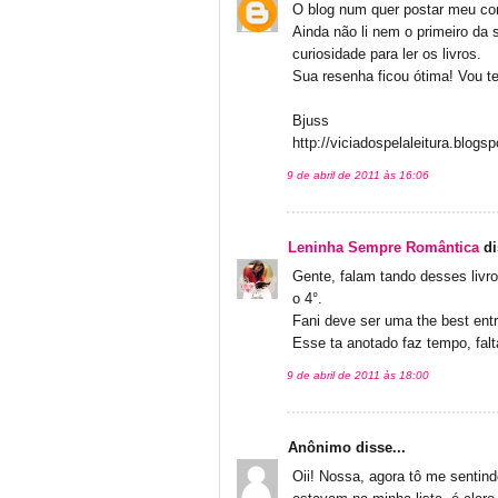
O blog num quer postar meu co
Ainda não li nem o primeiro da 
curiosidade para ler os livros.
Sua resenha ficou ótima! Vou t
Bjuss
http://viciadospelaleitura.blogs
9 de abril de 2011 às 16:06
Leninha Sempre Romântica
di
Gente, falam tando desses livr
o 4°.
Fani deve ser uma the best entr
Esse ta anotado faz tempo, fal
9 de abril de 2011 às 18:00
Anônimo disse...
Oii! Nossa, agora tô me sentindo