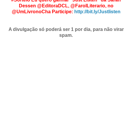
Dessen @EditoraDCL, @FarolLiterario, no
@UmLivronoCha
Participe:
http://bit.ly/Justlisten
A divulgação só poderá ser 1 por dia, para não virar
spam.