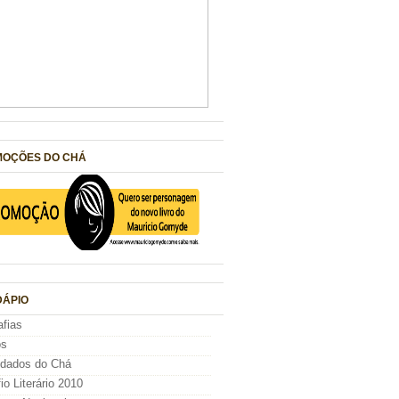
OÇÕES DO CHÁ
ÁPIO
afias
os
idados do Chá
io Literário 2010