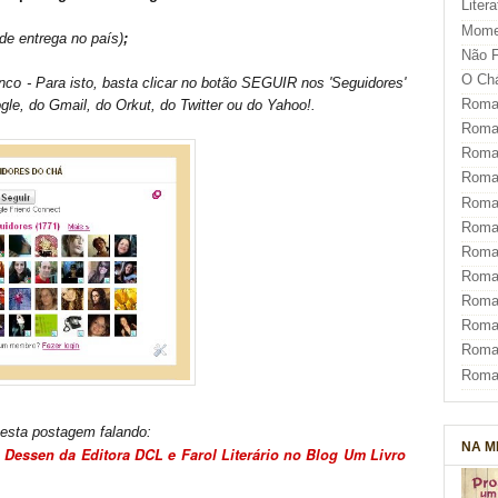
Liter
Mome
 de entrega no país)
;
Não F
O Ch
nco - Para isto, basta clicar no botão SEGUIR nos 'Seguidores'
Roman
le, do Gmail, do Orkut, do Twitter ou do Yahoo!.
Roman
Roma
Roma
Roma
Roma
Roman
Roma
Roman
Roman
Roma
Roma
esta
postagem falando:
NA M
 Dessen da Editora DCL e Farol Literário no Blog Um Livro