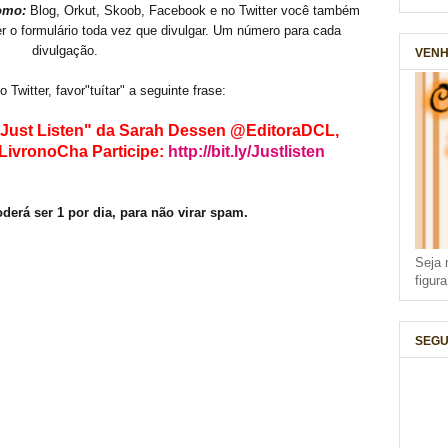
omo:
Blog, Orkut, Skoob, Facebook e no Twitter você também
r o formulário toda vez que divulgar. Um número para cada
divulgação.
VENH
o Twitter, favor"tuítar" a seguinte frase:
"Just Listen" da Sarah Dessen @EditoraDCL,
mLivronoCha
Participe:
http://bit.ly/Justlisten
derá ser 1 por dia, para não virar spam.
Seja 
figur
SEGU