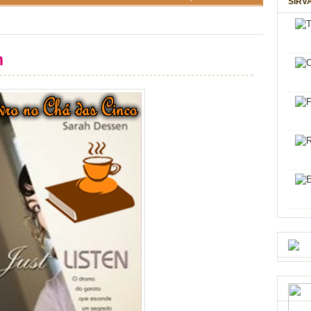
SIRV
n