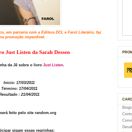
, em parceria com a Editora DCL e Farol Literário, faz
a promoção imperdível.
vro Just Listen
da Sarah Dessen
PROM
enha da Jê sobre o livro
Just Listen
.
Inicio: 17/03/2011
Término: 17/04/2011
Resultado : 21/04/2011
CARD
Biogr
 será feito pelo site random.org
Cont
Conv
Desaf
ticipar sigam essas regrinhas: