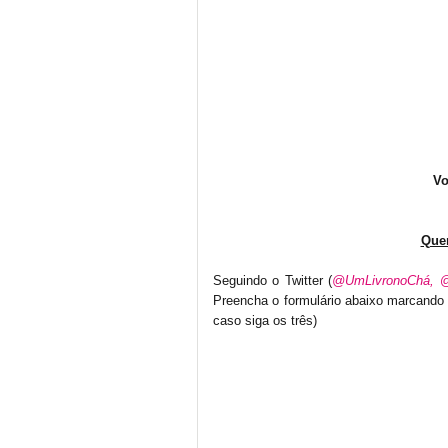
Vo
Quer
Seguindo o Twitter (
@UmLivronoChá,
@
Preencha o formulário abaixo marcando 
caso siga os três)