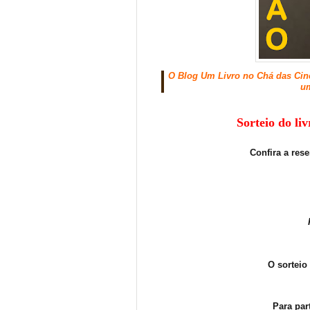
O Blog Um Livro no Chá das Cinco
um
Sorteio do li
Confira a res
O sorteio
Para par