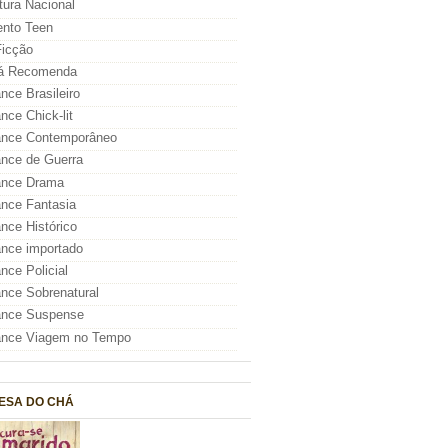
atura Nacional
nto Teen
icção
á Recomenda
ce Brasileiro
ce Chick-lit
nce Contemporâneo
nce de Guerra
nce Drama
nce Fantasia
ce Histórico
nce importado
ce Policial
ce Sobrenatural
nce Suspense
nce Viagem no Tempo
ESA DO CHÁ