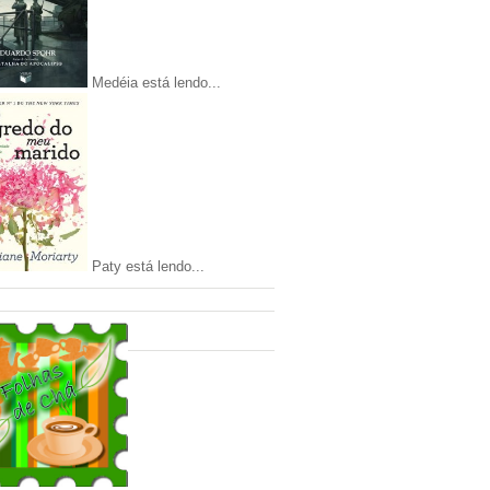
Medéia está lendo...
Paty está lendo...