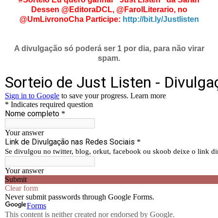
Dessen @EditoraDCL, @FarolLiterario, no
@UmLivronoCha
Participe:
http://bit.ly/Justlisten
A divulgação só poderá ser 1 por dia, para não virar
spam.