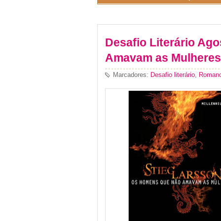
Desafio Literário Ag
Amavam as Mulheres
Marcadores:
Desafio literário
,
Romance