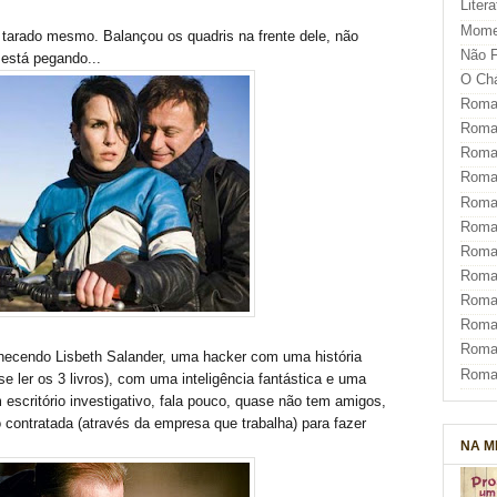
Liter
Mome
tarado mesmo. Balançou os quadris na frente dele, não
Não F
 está pegando...
O Ch
Roman
Roman
Roma
Roma
Roma
Roma
Roman
Roma
Roman
Roman
Roma
nhecendo Lisbeth Salander, uma hacker com uma história
Roma
e ler os 3 livros), com uma inteligência fantástica e uma
 escritório investigativo, fala pouco, quase não tem amigos,
ontratada (através da empresa que trabalha) para fazer
NA M