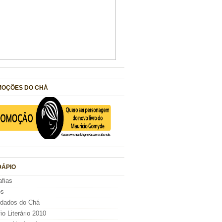
OÇÕES DO CHÁ
ÁPIO
afias
os
idados do Chá
io Literário 2010