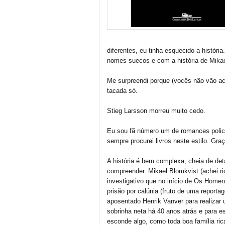
diferentes, eu tinha esquecido a históri
nomes suecos e com a história de Mikae
Me surpreendi porque (vocês não vão acr
tacada só.
Stieg Larsson morreu muito cedo.
Eu sou fã número um de romances policia
sempre procurei livros neste estilo. Graç
A história é bem complexa, cheia de det
compreender. Mikael Blomkvist (achei rid
investigativo que no início de Os Hom
prisão por calúnia (fruto de uma reporta
aposentado Henrik Vanver para realizar
sobrinha neta há 40 anos atrás e para esc
esconde algo, como toda boa família rica 