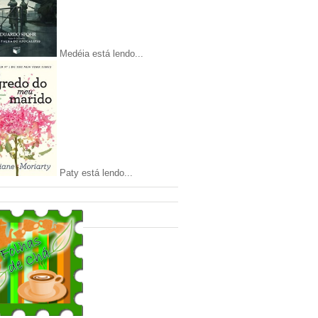
Medéia está lendo...
Paty está lendo...