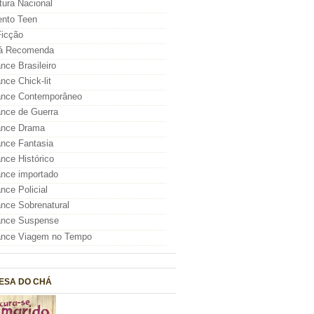
atura Nacional
nto Teen
icção
á Recomenda
ce Brasileiro
ce Chick-lit
nce Contemporâneo
nce de Guerra
nce Drama
nce Fantasia
ce Histórico
nce importado
ce Policial
ce Sobrenatural
nce Suspense
nce Viagem no Tempo
ESA DO CHÁ