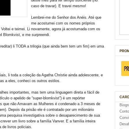
deste mês para ter tempo suficiente (no
caso de travar). E travei mesmo!
Lembrei-me do Senhor dos Anéis. Até que
me acostumei com os nomes próprios
a. Voltei e teimei. Li novamente, agora já acostumada com os
l Blomkvist, e me surpreendi.
editar) li TODA a trilogia (que ainda bem tem um fim) em uma
PROM
is, li toda a coleção da Agatha Christie ainda adolescente, e
as a eles, conheci os outros estilos.
alhes importantes, mas tem uma linguagem direta e fácil de
CARD
ículo o apelido de “super-blomkvist”) é um repórter
ens que não Amavam as Mulheres é condenado a 3 meses de
Biogr
gem). Depois da prisão ele é contratado por um milionário
Cont
 uma pesquisa investigativa sobre o desaparecimento de sua
Conv
rever um livro sobre a família Vanver. E a família inteira
Desaf
de livros policiais.