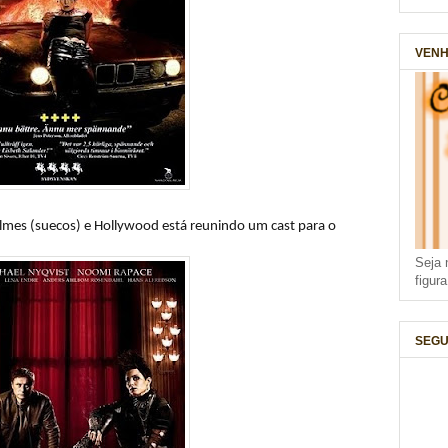
VENH
filmes (suecos) e Hollywood está reunindo um cast para o
Seja 
figur
SEGU