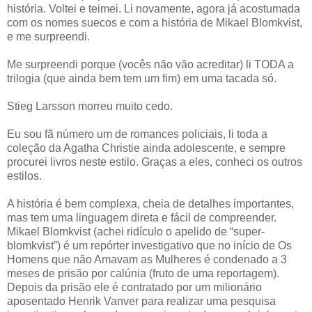
história. Voltei e teimei. Li novamente, agora já acostumada
com os nomes suecos e com a história de Mikael Blomkvist,
e me surpreendi.
Me surpreendi porque (vocês não vão acreditar) li TODA a
trilogia (que ainda bem tem um fim) em uma tacada só.
Stieg Larsson morreu muito cedo.
Eu sou fã número um de romances policiais, li toda a
coleção da Agatha Christie ainda adolescente, e sempre
procurei livros neste estilo. Graças a eles, conheci os outros
estilos.
A história é bem complexa, cheia de detalhes importantes,
mas tem uma linguagem direta e fácil de compreender.
Mikael Blomkvist (achei ridículo o apelido de “super-
blomkvist”) é um repórter investigativo que no início de Os
Homens que não Amavam as Mulheres é condenado a 3
meses de prisão por calúnia (fruto de uma reportagem).
Depois da prisão ele é contratado por um milionário
aposentado Henrik Vanver para realizar uma pesquisa