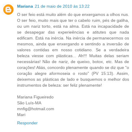
Mariana
21 de maio de 2010 às 13:22
O ser feio está muito além do que enxergamos a olhos nus.
O ser feio, muito mais que ter o cabelo ruim, pés de galiha,
ou um nariz torto, está na alma. Está na incapacidade de
se desapegar das experieências e atitutes que nada
edificam. Está na inércia. Na inércia de permanecermos os
mesmos, ainda que enxergando e sentindo a inversão de
valores contidas em nosso cotidiano. Se a verdadeira
beleza viesse com plásticas... Ah!!! Muitas delas seriam
necessárias! Não de nariz, de queixo, botox, etc. Mas de
corações! Aliás, concordo plenamente quando se diz que "o
coração alegre aformoseia o rosto" (PV 15:13). Assim,
deixemos as plásticas de lado e busquemos o melhor dos
instrumentos de beleza: ser feliz plenamente!
Mariana Figueiredo
São Luís-MA
mnfig@hotmail.com
Mari
Responder