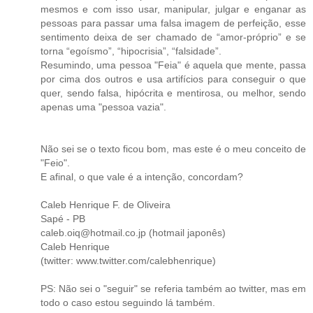
mesmos e com isso usar, manipular, julgar e enganar as
pessoas para passar uma falsa imagem de perfeição, esse
sentimento deixa de ser chamado de “amor-próprio” e se
torna “egoísmo”, “hipocrisia”, “falsidade”.
Resumindo, uma pessoa "Feia" é aquela que mente, passa
por cima dos outros e usa artifícios para conseguir o que
quer, sendo falsa, hipócrita e mentirosa, ou melhor, sendo
apenas uma "pessoa vazia".
Não sei se o texto ficou bom, mas este é o meu conceito de
"Feio".
E afinal, o que vale é a intenção, concordam?
Caleb Henrique F. de Oliveira
Sapé - PB
caleb.oiq@hotmail.co.jp (hotmail japonês)
Caleb Henrique
(twitter: www.twitter.com/calebhenrique)
PS: Não sei o "seguir" se referia também ao twitter, mas em
todo o caso estou seguindo lá também.