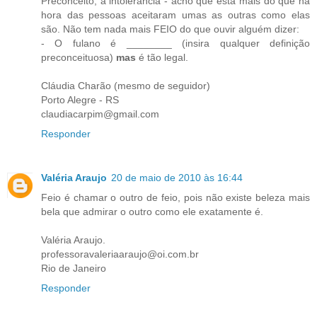
Preconceito, a intolerância - acho que esta mais do que na
hora das pessoas aceitaram umas as outras como elas
são. Não tem nada mais FEIO do que ouvir alguém dizer:
- O fulano é ________ (insira qualquer definição
preconceituosa)
mas
é tão legal.
Cláudia Charão (mesmo de seguidor)
Porto Alegre - RS
claudiacarpim@gmail.com
Responder
Valéria Araujo
20 de maio de 2010 às 16:44
Feio é chamar o outro de feio, pois não existe beleza mais
bela que admirar o outro como ele exatamente é.
Valéria Araujo.
professoravaleriaaraujo@oi.com.br
Rio de Janeiro
Responder