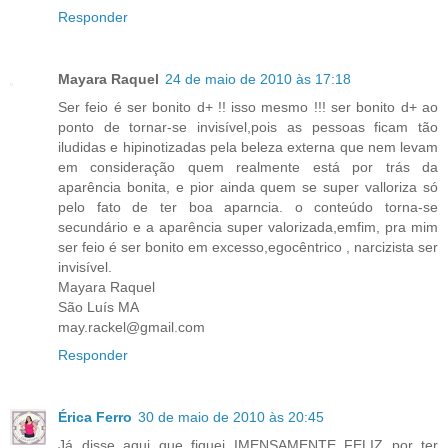
Responder
Mayara Raquel
24 de maio de 2010 às 17:18
Ser feio é ser bonito d+ !! isso mesmo !!! ser bonito d+ ao
ponto de tornar-se invisível,pois as pessoas ficam tão
iludidas e hipinotizadas pela beleza externa que nem levam
em consideração quem realmente está por trás da
aparência bonita, e pior ainda quem se super valloriza só
pelo fato de ter boa aparncia. o conteúdo torna-se
secundário e a aparência super valorizada,emfim, pra mim
ser feio é ser bonito em excesso,egocêntrico , narcizista ser
invisível.
Mayara Raquel
São Luís MA
may.rackel@gmail.com
Responder
Érica Ferro
30 de maio de 2010 às 20:45
Já disse aqui que fiquei IMENSAMENTE FELIZ por ter