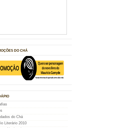
OÇÕES DO CHÁ
ÁPIO
afias
os
idados do Chá
io Literário 2010