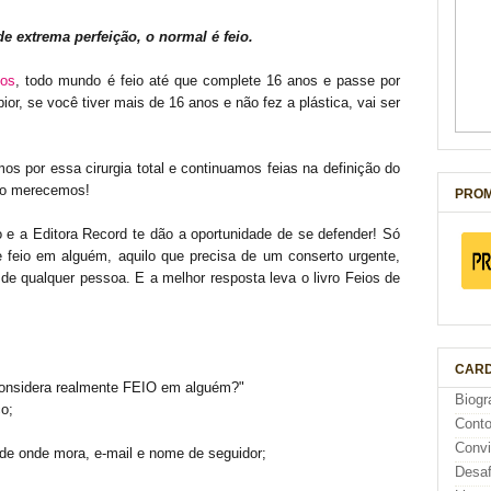
extrema perfeição, o normal é feio.
ios
, todo mundo é feio até que complete 16 anos e passe por
ior, se você tiver mais de 16 anos e não fez a plástica, vai ser
s por essa cirurgia total e continuamos feias na definição do
não merecemos!
PROM
 e a Editora Record te dão a oportunidade de se defender! Só
e feio em alguém, aquilo que precisa de um conserto urgente,
de qualquer pessoa. E a melhor resposta leva o livro Feios de
CARD
considera realmente FEIO em alguém?"
Biogr
o;
Cont
Conv
de onde mora, e-mail e nome de seguidor;
Desaf