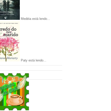
Medéia está lendo...
Paty está lendo...