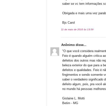
saber se vc tem informações s
Obrigada e mais uma vez parab
Bjs Carol
11 de maio de 2010 às 13:59
Anônimo disse...
"O que você considera realme
Feio é quando alguém critica a
defeitos dos outros mas não re
beleza exterior do que para a b
defeitos e qualidades. Feio é n
fingimentos e sendo somente 
saber o verdadeiro significado 
defeito algum, pois, pra você a
no mundo há pessoas melhores
Gislaine L. Motti
Betim - MG