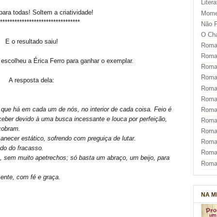
Liter
para todas! Soltem a criatividade!
Mome
*********************************
Não F
O Ch
E o resultado saiu!
Roman
Roman
 escolheu a Érica Ferro para ganhar o exemplar.
Roma
Roma
A resposta dela:
Roma
Roma
 que há em cada um de nós, no interior de cada coisa. Feio é
Roman
rceber devido à uma busca incessante e louca por perfeição,
Roma
cobram.
Roman
necer estático, sofrendo com preguiça de lutar.
Roman
edo do fracasso.
Roma
a, sem muito apetrechos; só basta um abraço, um beijo, para
Roma
ente, com fé e graça.
NA M