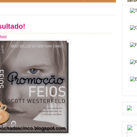
SIRV
sultado!
feld