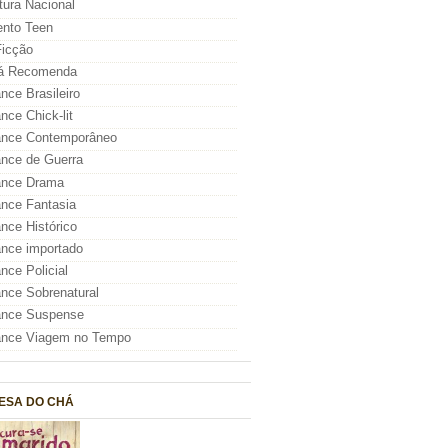
atura Nacional
nto Teen
icção
á Recomenda
ce Brasileiro
ce Chick-lit
nce Contemporâneo
nce de Guerra
nce Drama
nce Fantasia
ce Histórico
nce importado
ce Policial
ce Sobrenatural
nce Suspense
nce Viagem no Tempo
ESA DO CHÁ