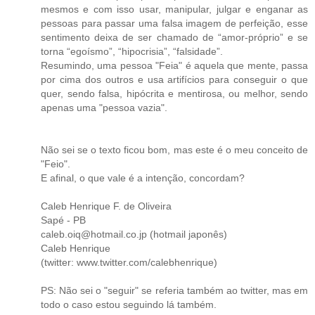
mesmos e com isso usar, manipular, julgar e enganar as
pessoas para passar uma falsa imagem de perfeição, esse
sentimento deixa de ser chamado de “amor-próprio” e se
torna “egoísmo”, “hipocrisia”, “falsidade”.
Resumindo, uma pessoa "Feia" é aquela que mente, passa
por cima dos outros e usa artifícios para conseguir o que
quer, sendo falsa, hipócrita e mentirosa, ou melhor, sendo
apenas uma "pessoa vazia".
Não sei se o texto ficou bom, mas este é o meu conceito de
"Feio".
E afinal, o que vale é a intenção, concordam?
Caleb Henrique F. de Oliveira
Sapé - PB
caleb.oiq@hotmail.co.jp (hotmail japonês)
Caleb Henrique
(twitter: www.twitter.com/calebhenrique)
PS: Não sei o "seguir" se referia também ao twitter, mas em
todo o caso estou seguindo lá também.