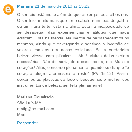
Mariana
21 de maio de 2010 às 13:22
O ser feio está muito além do que enxergamos a olhos nus.
O ser feio, muito mais que ter o cabelo ruim, pés de galiha,
ou um nariz torto, está na alma. Está na incapacidade de
se desapegar das experieências e atitutes que nada
edificam. Está na inércia. Na inércia de permanecermos os
mesmos, ainda que enxergando e sentindo a inversão de
valores contidas em nosso cotidiano. Se a verdadeira
beleza viesse com plásticas... Ah!!! Muitas delas seriam
necessárias! Não de nariz, de queixo, botox, etc. Mas de
corações! Aliás, concordo plenamente quando se diz que "o
coração alegre aformoseia o rosto" (PV 15:13). Assim,
deixemos as plásticas de lado e busquemos o melhor dos
instrumentos de beleza: ser feliz plenamente!
Mariana Figueiredo
São Luís-MA
mnfig@hotmail.com
Mari
Responder