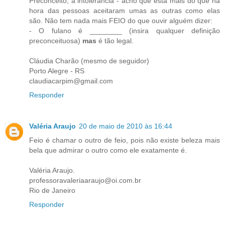
Preconceito, a intolerância - acho que esta mais do que na
hora das pessoas aceitaram umas as outras como elas
são. Não tem nada mais FEIO do que ouvir alguém dizer:
- O fulano é ________ (insira qualquer definição
preconceituosa)
mas
é tão legal.
Cláudia Charão (mesmo de seguidor)
Porto Alegre - RS
claudiacarpim@gmail.com
Responder
Valéria Araujo
20 de maio de 2010 às 16:44
Feio é chamar o outro de feio, pois não existe beleza mais
bela que admirar o outro como ele exatamente é.
Valéria Araujo.
professoravaleriaaraujo@oi.com.br
Rio de Janeiro
Responder