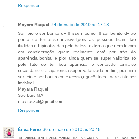
Responder
Mayara Raquel
24 de maio de 2010 às 17:18
Ser feio é ser bonito d+ !! isso mesmo !!! ser bonito d+ ao
ponto de tornar-se invisível,pois as pessoas ficam tão
iludidas e hipinotizadas pela beleza externa que nem levam
em consideração quem realmente está por trás da
aparência bonita, e pior ainda quem se super valloriza só
pelo fato de ter boa aparncia. o conteúdo torna-se
secundário e a aparência super valorizada,emfim, pra mim
ser feio é ser bonito em excesso,egocêntrico , narcizista ser
invisível.
Mayara Raquel
São Luís MA
may.rackel@gmail.com
Responder
Érica Ferro
30 de maio de 2010 às 20:45
Já disse aqui que fiquei IMENSAMENTE FELIZ por ter