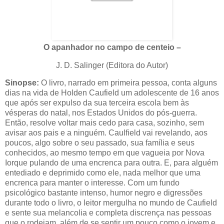
O apanhador no campo de centeio –
J. D. Salinger (Editora do Autor)
Sinopse:
O livro, narrado em primeira pessoa, conta alguns
dias na vida de Holden Caufield um adolescente de 16 anos
que após ser expulso da sua terceira escola bem às
vésperas do natal, nos Estados Unidos do pós-guerra.
Então, resolve voltar mais cedo para casa, sozinho, sem
avisar aos pais e a ninguém. Caulfield vai revelando, aos
poucos, algo sobre o seu passado, sua família e seus
conhecidos, ao mesmo tempo em que vagueia por Nova
Iorque pulando de uma encrenca para outra. E, para alguém
entediado e deprimido como ele, nada melhor que uma
encrenca para manter o interesse. Com um fundo
psicológico bastante intenso, humor negro e digressões
durante todo o livro, o leitor mergulha no mundo de Caufield
e sente sua melancolia e completa discrença nas pessoas
que o rodeiam, além de se sentir um pouco como o jovem e