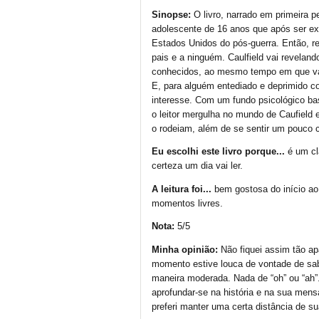
Sinopse:
O livro, narrado em primeira 
adolescente de 16 anos que após ser ex
Estados Unidos do pós-guerra. Então, re
pais e a ninguém. Caulfield vai revelan
conhecidos, ao mesmo tempo em que vag
E, para alguém entediado e deprimido c
interesse. Com um fundo psicológico bas
o leitor mergulha no mundo de Caufield
o rodeiam, além de se sentir um pouco c
Eu escolhi este livro porque...
é um cl
certeza um dia vai ler.
A leitura foi...
bem gostosa do início ao
momentos livres.
Nota:
5/5
Minha opinião:
Não fiquei assim tão a
momento estive louca de vontade de saber
maneira moderada. Nada de “oh” ou “ah”.
aprofundar-se na história e na sua mens
preferi manter uma certa distância de su