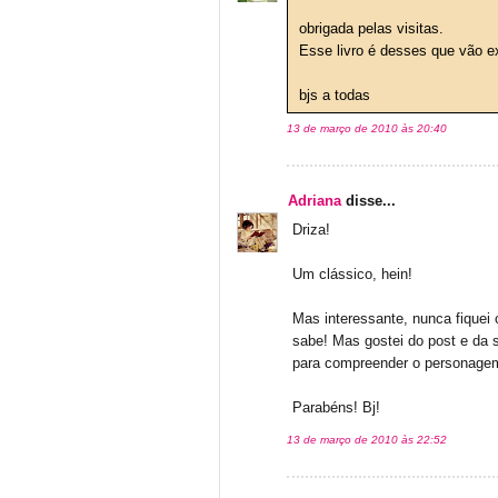
obrigada pelas visitas.
Esse livro é desses que vão ex
bjs a todas
13 de março de 2010 às 20:40
Adriana
disse...
Driza!
Um clássico, hein!
Mas interessante, nunca fiquei 
sabe! Mas gostei do post e da 
para compreender o personagem
Parabéns! Bj!
13 de março de 2010 às 22:52