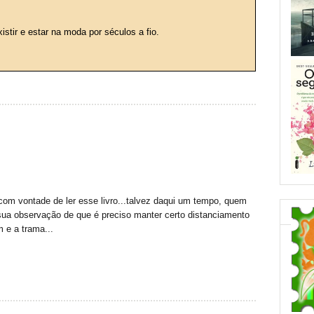
istir e estar na moda por séculos a fio.
com vontade de ler esse livro...talvez daqui um tempo, quem
sua observação de que é preciso manter certo distanciamento
 e a trama...