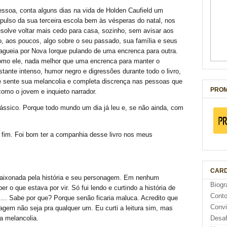
pessoa, conta alguns dias na vida de Holden Caufield um
pulso da sua terceira escola bem às vésperas do natal, nos
solve voltar mais cedo para casa, sozinho, sem avisar aos
do, aos poucos, algo sobre o seu passado, sua família e seus
ueia por Nova Iorque pulando de uma encrenca para outra.
omo ele, nada melhor que uma encrenca para manter o
tante intenso, humor negro e digressões durante todo o livro,
 e sente sua melancolia e completa discrença nas pessoas que
PROM
omo o jovem e inquieto narrador.
ássico. Porque todo mundo um dia já leu e, se não ainda, com
 fim. Foi bom ter a companhia desse livro nos meus
CARD
paixonada pela história e seu personagem. Em nenhum
Biogr
 o que estava por vir. Só fui lendo e curtindo a história de
Cont
... Sabe por que? Porque senão ficaria maluca. Acredito que
Conv
agem não seja pra qualquer um. Eu curti a leitura sim, mas
a melancolia.
Desaf