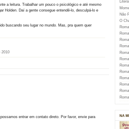
Liter
ante a leitura. Trabalhar um pouco o psicológico e até mesmo
Mome
gar Holden. Daí a gente consegue entendê-lo, desculpá-lo e
Não F
O Ch
dido buscando seu lugar no mundo. Mas, pra quem quer
Roman
Roman
Roma
Roma
e 2010
Roma
Roma
Roman
Roma
Roman
Roman
Roma
Roma
NA M
possamos entrar em contato direto. Por favor, envie para