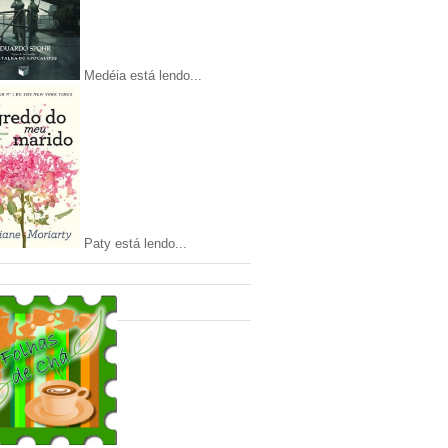
Medéia está lendo...
Paty está lendo...