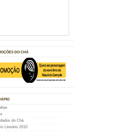
OÇÕES DO CHÁ
ÁPIO
afias
os
idados do Chá
io Literário 2010