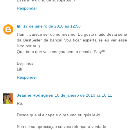
Esse aí é digno de susppiros! :)
Responder
lili
17 de janeiro de 2010 às 12:58
Hum , parece ser ótimo mesmo! Eu gosto muito desta série
da BestSeller de banca! Vou ficar esperta se eu ver esse
livro por aí ;)
Que bom que vc começou bem o desafio Paty!!!
Beijinhos
Lili
Responder
Jeanne Rodrigues
18 de janeiro de 2010 às 18:11
Rê,
Desde que vi a capa e o resumo eu quis le-lo.
Sua otima apreciaçao so veio reforçar a vontade.