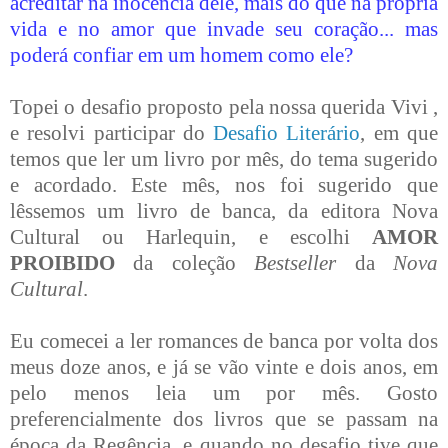
acreditar na inocência dele, mais do que na própria
vida e no amor que invade seu coração... mas
poderá confiar em um homem como ele?
Topei o desafio proposto pela nossa querida Vivi ,
e resolvi participar do
Desafio Literário
, em que
temos que ler um livro por mês, do tema sugerido
e acordado. Este mês, nos foi sugerido que
lêssemos um livro de banca, da editora Nova
Cultural ou Harlequin, e escolhi
AMOR
PROIBIDO
da coleção
Bestseller
da
Nova
Cultural
.
Eu comecei a ler romances de banca por volta dos
meus doze anos, e já se vão vinte e dois anos, em
pelo menos leia um por mês. Gosto
preferencialmente dos livros que se passam na
época da Regência, e quando no desafio tive que