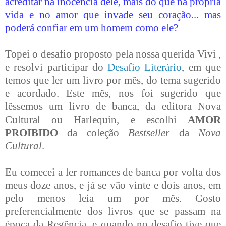
acreditar na inocência dele, mais do que na própria
vida e no amor que invade seu coração... mas
poderá confiar em um homem como ele?
Topei o desafio proposto pela nossa querida Vivi ,
e resolvi participar do
Desafio Literário
, em que
temos que ler um livro por mês, do tema sugerido
e acordado. Este mês, nos foi sugerido que
lêssemos um livro de banca, da editora Nova
Cultural ou Harlequin, e escolhi
AMOR
PROIBIDO
da coleção
Bestseller
da
Nova
Cultural
.
Eu comecei a ler romances de banca por volta dos
meus doze anos, e já se vão vinte e dois anos, em
pelo menos leia um por mês. Gosto
preferencialmente dos livros que se passam na
época da Regência, e quando no desafio tive que