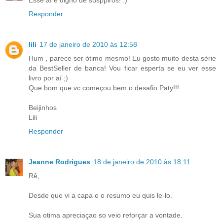
Esse aí é digno de susppiros! :)
Responder
lili
17 de janeiro de 2010 às 12:58
Hum , parece ser ótimo mesmo! Eu gosto muito desta série
da BestSeller de banca! Vou ficar esperta se eu ver esse
livro por aí ;)
Que bom que vc começou bem o desafio Paty!!!
Beijinhos
Lili
Responder
Jeanne Rodrigues
18 de janeiro de 2010 às 18:11
Rê,
Desde que vi a capa e o resumo eu quis le-lo.
Sua otima apreciaçao so veio reforçar a vontade.