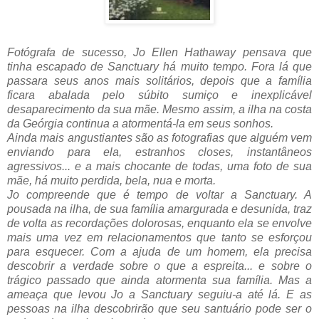
Fotógrafa de sucesso, Jo Ellen Hathaway pensava que
tinha escapado de Sanctuary há muito tempo. Fora lá que
passara seus anos mais solitários, depois que a família
ficara abalada pelo súbito sumiço e inexplicável
desaparecimento da sua mãe. Mesmo assim, a ilha na costa
da Geórgia continua a atormentá-la em seus sonhos.
Ainda mais angustiantes são as fotografias que alguém vem
enviando para ela, estranhos closes, instantâneos
agressivos... e a mais chocante de todas, uma foto de sua
mãe, há muito perdida, bela, nua e morta.
Jo compreende que é tempo de voltar a Sanctuary. A
pousada na ilha, de sua família amargurada e desunida, traz
de volta as recordações dolorosas, enquanto ela se envolve
mais uma vez em relacionamentos que tanto se esforçou
para esquecer. Com a ajuda de um homem, ela precisa
descobrir a verdade sobre o que a espreita... e sobre o
trágico passado que ainda atormenta sua família. Mas a
ameaça que levou Jo a Sanctuary seguiu-a até lá. E as
pessoas na ilha descobrirão que seu santuário pode ser o