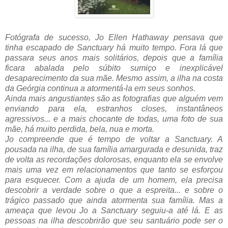
Fotógrafa de sucesso, Jo Ellen Hathaway pensava que
tinha escapado de Sanctuary há muito tempo. Fora lá que
passara seus anos mais solitários, depois que a família
ficara abalada pelo súbito sumiço e inexplicável
desaparecimento da sua mãe. Mesmo assim, a ilha na costa
da Geórgia continua a atormentá-la em seus sonhos.
Ainda mais angustiantes são as fotografias que alguém vem
enviando para ela, estranhos closes, instantâneos
agressivos... e a mais chocante de todas, uma foto de sua
mãe, há muito perdida, bela, nua e morta.
Jo compreende que é tempo de voltar a Sanctuary. A
pousada na ilha, de sua família amargurada e desunida, traz
de volta as recordações dolorosas, enquanto ela se envolve
mais uma vez em relacionamentos que tanto se esforçou
para esquecer. Com a ajuda de um homem, ela precisa
descobrir a verdade sobre o que a espreita... e sobre o
trágico passado que ainda atormenta sua família. Mas a
ameaça que levou Jo a Sanctuary seguiu-a até lá. E as
pessoas na ilha descobrirão que seu santuário pode ser o