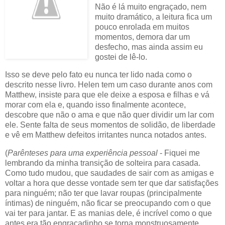
Não é lá muito engraçado, nem
muito dramático, a leitura fica um
pouco enrolada em muitos
momentos, demora dar um
desfecho, mas ainda assim eu
gostei de lê-lo.
Isso se deve pelo fato eu nunca ter lido nada como o
descrito nesse livro. Helen tem um caso durante anos com
Matthew, insiste para que ele deixe a esposa e filhas e vá
morar com ela e, quando isso finalmente acontece,
descobre que não o ama e que não quer dividir um lar com
ele. Sente falta de seus momentos de solidão, de liberdade
e vê em Matthew defeitos irritantes nunca notados antes.
(
Parênteses para uma experiência pessoal
- Fiquei me
lembrando da minha transição de solteira para casada.
Como tudo mudou, que saudades de sair com as amigas e
voltar a hora que desse vontade sem ter que dar satisfações
para ninguém; não ter que lavar roupas (principalmente
íntimas) de ninguém, não ficar se preocupando com o que
vai ter para jantar. E as manias dele, é incrível como o que
antes era tão engraçadinho se torna monstruosamente