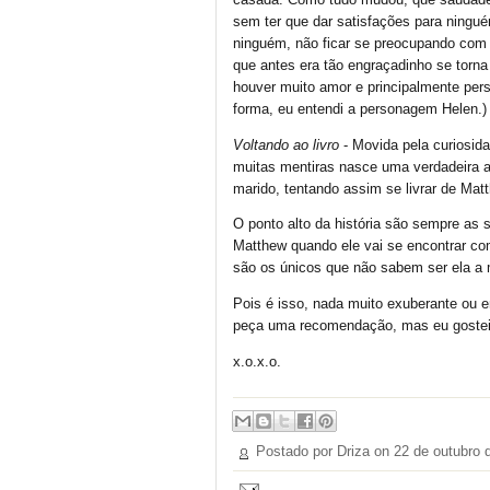
casada. Como tudo mudou, que saudades
sem ter que dar satisfações para ningué
ninguém, não ficar se preocupando com o
que antes era tão engraçadinho se torna
houver muito amor e principalmente per
forma, eu entendi a personagem Helen.)
Voltando ao livro
- Movida pela curiosid
muitas mentiras nasce uma verdadeira 
marido, tentando assim se livrar de Mat
O ponto alto da história são sempre as 
Matthew quando ele vai se encontrar co
são os únicos que não sabem ser ela a 
Pois é isso, nada muito exuberante ou e
peça uma recomendação, mas eu gostei.
x.o.x.o.
Postado por Driza on
22 de outubro 