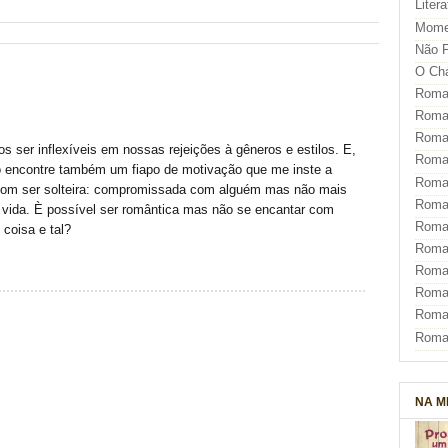
Liter
Mome
Não F
O Ch
Roman
Roman
Roma
 ser inflexíveis em nossas rejeições à gêneros e estilos. E,
Roma
ão encontre também um fiapo de motivação que me inste a
Roma
 bom ser solteira: compromissada com alguém mas não mais
Roma
ida. È possível ser romântica mas não se encantar com
Roman
coisa e tal?
Roma
Roman
Roman
Roma
Roma
NA M