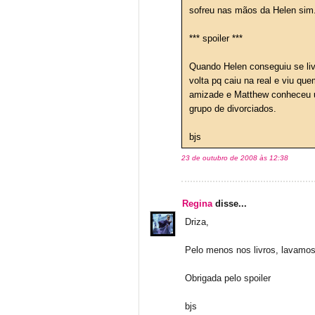
sofreu nas mãos da Helen sim. 
*** spoiler ***
Quando Helen conseguiu se liv
volta pq caiu na real e viu qu
amizade e Matthew conheceu u
grupo de divorciados.
bjs
23 de outubro de 2008 às 12:38
Regina
disse...
Driza,
Pelo menos nos livros, lavamos
Obrigada pelo spoiler
bjs