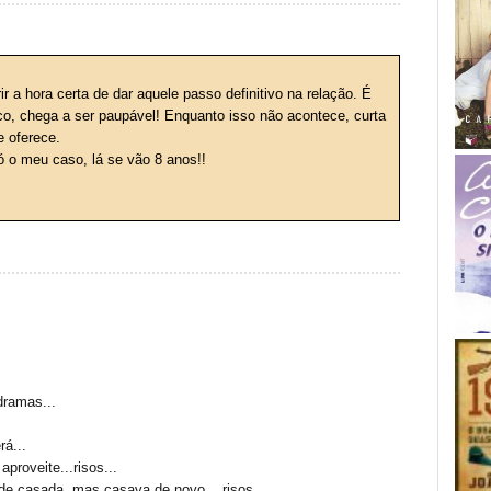
 a hora certa de dar aquele passo definitivo na relação. É
ico, chega a ser paupável! Enquanto isso não acontece, curta
e oferece.
 o meu caso, lá se vão 8 anos!!
dramas...
rá...
proveite...risos...
de casada, mas casava de novo....risos...