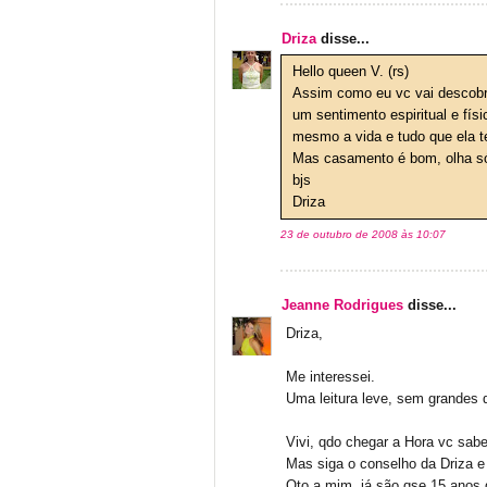
Driza
disse...
Hello queen V. (rs)
Assim como eu vc vai descobrir
um sentimento espiritual e fís
mesmo a vida e tudo que ela t
Mas casamento é bom, olha só
bjs
Driza
23 de outubro de 2008 às 10:07
Jeanne Rodrigues
disse...
Driza,
Me interessei.
Uma leitura leve, sem grandes 
Vivi, qdo chegar a Hora vc sabe
Mas siga o conselho da Driza e a
Qto a mim, já são qse 15 anos 