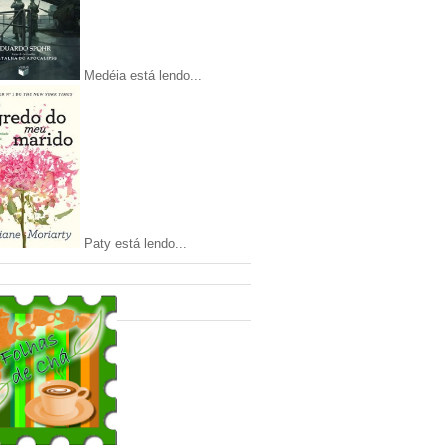
Medéia está lendo...
Paty está lendo...