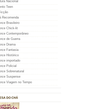
atura Nacional
nto Teen
icção
á Recomenda
ce Brasileiro
ce Chick-lit
nce Contemporâneo
nce de Guerra
nce Drama
nce Fantasia
ce Histórico
nce importado
ce Policial
ce Sobrenatural
nce Suspense
nce Viagem no Tempo
ESA DO CHÁ