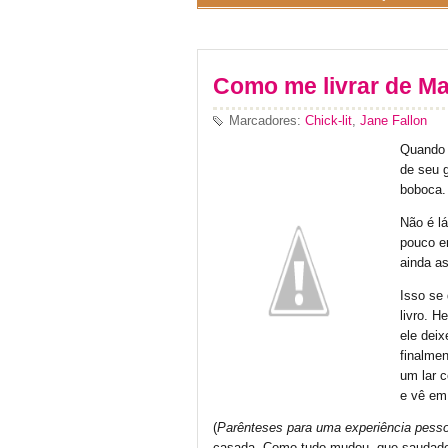
Como me livrar de Ma
Marcadores:
Chick-lit
,
Jane Fallon
Quando m
de seu g
boboca.
Não é lá
pouco e
ainda as
Isso se 
livro. 
ele deix
finalmen
um lar c
e vê em 
(
Parênteses para uma experiência pesso