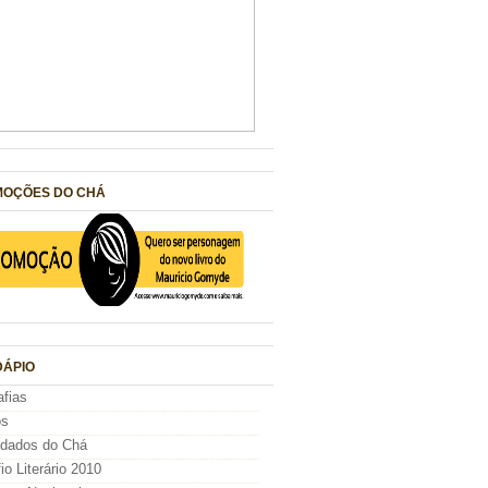
OÇÕES DO CHÁ
ÁPIO
afias
os
idados do Chá
io Literário 2010