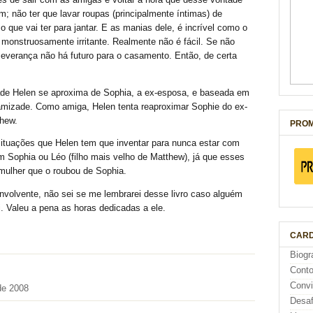
 de sair com as amigas e voltar a hora que desse vontade
m; não ter que lavar roupas (principalmente íntimas) de
 que vai ter para jantar. E as manias dele, é incrível como o
 monstruosamente irritante. Realmente não é fácil. Se não
severança não há futuro para o casamento. Então, de certa
ade Helen se aproxima de Sophia, a ex-esposa, e baseada em
amizade. Como amiga, Helen tenta reaproximar Sophie do ex-
thew.
PROM
situações que Helen tem que inventar para nunca estar com
m Sophia ou Léo (filho mais velho de Matthew), já que esses
mulher que o roubou de Sophia.
nvolvente, não sei se me lembrarei desse livro caso alguém
 Valeu a pena as horas dedicadas a ele.
CARD
Biogr
Cont
Conv
de 2008
Desaf