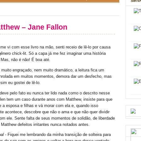
SIRV
tthew – Jane Fallon
e vi com esse livro na mão, senti receio de lê-lo por causa
ênero chick-lit. Só a capa já me fez imaginar uma história
 Mas, não é não! É boa até.
 muito engraçado, nem muito dramático, a leitura fica um
nrolada em muitos momentos, demora dar um desfecho, mas
sim eu gostei de lê-lo.
deve pelo fato eu nunca ter lido nada como o descrito nesse
Helen tem um caso durante anos com Matthew, insiste para que
e a esposa e filhas e vá morar com ela e, quando isso
te acontece, descobre que não o ama e que não quer dividir
om ele. Sente falta de seus momentos de solidão, de liberdade
Matthew defeitos irritantes nunca notados antes.
al
- Fiquei me lembrando da minha transição de solteira para