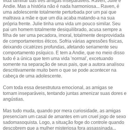
vida familiar das três amigas inseparáveis: Raven, Julie e
Andie. Mas a história não é nada harmoniosa... Raven, é
uma adolescente totalmente perturbada por um pai que
maltrava a mãe e que um dia acaba matando-a na sua
própria frente. Julie tinha uma vida um pouco similar. Seu
pai um homem totalmente desiquilibrado, acusa sempre a
filha de ser uma pecadora, imoral, totalmente desprovidada
de comportamentos éticos. Sofria várias agressões físicas,
deixando cicatrizes profundas, afetando seriamente seu
comportamento psíquico. E tem a Andie, que no meio disso
tudo é a única que tem uma vida 'normal', excetuando
somente na separação de seus pais, que a autora analisou
descritivamente muito bem o que se pode acontecer na
cabeça de uma adolescente.
Com toda essa desestrutura emocional, as amigas se
tornam inseparáveis, tentando juntas amenizar suas dores e
angústias.
Mas tudo muda, quando por mera curiosidade, as amigas
presenciam um casal de amantes em um cruel jogo de sexo
sadomasoquista. Logo, a situação foge do controle quando
descobrem que a mulher misteriosa fora assassinada...