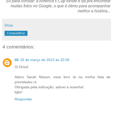
Só para constar: a America's Cup existe e dá pra encontrar
muitas fotos no Google, o que é ótimo para acompanhar
melhor a história...
Driza
Compartilhar
4 comentários:
lili
26 de março de 2013 às 20:56
Oi Driza!
Adoro Sarah Mason, esse livro tá na minha lista de
prioridades rs
Obrigada pela indicação, adorei a resenha!
bjão!
Responder