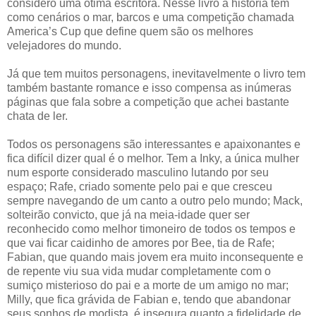
considero uma ótima escritora. Nesse livro a história tem
como cenários o mar, barcos e uma competição chamada
America’s Cup que define quem são os melhores
velejadores do mundo.
Já que tem muitos personagens, inevitavelmente o livro tem
também bastante romance e isso compensa as inúmeras
páginas que fala sobre a competição que achei bastante
chata de ler.
Todos os personagens são interessantes e apaixonantes e
fica difícil dizer qual é o melhor. Tem a Inky, a única mulher
num esporte considerado masculino lutando por seu
espaço; Rafe, criado somente pelo pai e que cresceu
sempre navegando de um canto a outro pelo mundo; Mack,
solteirão convicto, que já na meia-idade quer ser
reconhecido como melhor timoneiro de todos os tempos e
que vai ficar caidinho de amores por Bee, tia de Rafe;
Fabian, que quando mais jovem era muito inconsequente e
de repente viu sua vida mudar completamente com o
sumiço misterioso do pai e a morte de um amigo no mar;
Milly, que fica grávida de Fabian e, tendo que abandonar
seus sonhos de modista, é insegura quanto a fidelidade de