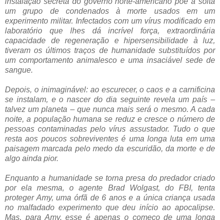
instalação secreta do governo norte-americano põe à solta
um grupo de condenados à morte usados em um
experimento militar. Infectados com um vírus modificado em
laboratório que lhes dá incrível força, extraordinária
capacidade de regeneração e hipersensibilidade à luz,
tiveram os últimos traços de humanidade substituídos por
um comportamento animalesco e uma insaciável sede de
sangue.
Depois, o inimaginável: ao escurecer, o caos e a carnificina
se instalam, e o nascer do dia seguinte revela um país –
talvez um planeta – que nunca mais será o mesmo. A cada
noite, a população humana se reduz e cresce o número de
pessoas contaminadas pelo vírus assustador. Tudo o que
resta aos poucos sobreviventes é uma longa luta em uma
paisagem marcada pelo medo da escuridão, da morte e de
algo ainda pior.
Enquanto a humanidade se torna presa do predador criado
por ela mesma, o agente Brad Wolgast, do FBI, tenta
proteger Amy, uma órfã de 6 anos e a única criança usada
no malfadado experimento que deu início ao apocalipse.
Mas, para Amy, esse é apenas o começo de uma longa