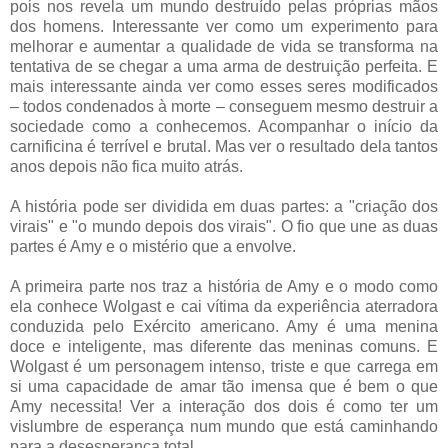
pois nos revela um mundo destruído pelas próprias mãos
dos homens. Interessante ver como um experimento para
melhorar e aumentar a qualidade de vida se transforma na
tentativa de se chegar a uma arma de destruição perfeita. E
mais interessante ainda ver como esses seres modificados
– todos condenados à morte – conseguem mesmo destruir a
sociedade como a conhecemos. Acompanhar o início da
carnificina é terrível e brutal. Mas ver o resultado dela tantos
anos depois não fica muito atrás.
A história pode ser dividida em duas partes: a "criação dos
virais" e "o mundo depois dos virais". O fio que une as duas
partes é Amy e o mistério que a envolve.
A primeira parte nos traz a história de Amy e o modo como
ela conhece Wolgast e cai vítima da experiência aterradora
conduzida pelo Exército americano. Amy é uma menina
doce e inteligente, mas diferente das meninas comuns. E
Wolgast é um personagem intenso, triste e que carrega em
si uma capacidade de amar tão imensa que é bem o que
Amy necessita! Ver a interação dos dois é como ter um
vislumbre de esperança num mundo que está caminhando
para a desesperança total.