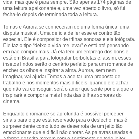
vida, mas que é para sempre. São apenas 174 páginas de
uma leitura apaixonante e, uma vez aberto o livro, só fui
fecha-lo depois de terminada toda a leitura.
Tomas e Aurora se conheceram de uma forma única: uma
disputa musical. Uma delícia de ler esse encontro tão
especial. Ele é compositor de trilhas sonoras e ela fotógrafa.
Ele faz o tipo “deixo a vida me levar” e está até pensando
em não compor mais. Já ela tem um emprego dos bons e
está em Brasília para fotografar borboletas e, assim, esses
insetos lindos serão o cenário perfeito para um romance de
encher os olhos e inspirar a alma. Aurora, sem nem
imaginar, vai ajudar Tomas a aceitar uma proposta de
trabalho e nos momentos mais difíceis, quando ele achar
que não vai conseguir, será o amor que sente por ela que o
inspirará a compor a mais linda das trilhas sonoras do
cinema.
Enquanto o romance se aprofunda é possível perceber
sinais para o que está reservado para o desfecho, mas é
surpreendente como tudo se desenrola de um jeito tão
emocionante que é difícil não chorar. As palavras usadas e
a forma descrita mexem com o sentimento de todo leitor.