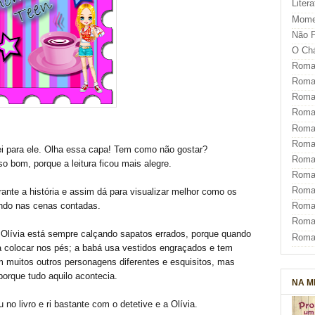
Liter
Mome
Não F
O Ch
Roman
Roman
Roma
Roma
Roma
Roma
hei para ele. Olha essa capa! Tem como não gostar?
Roman
o bom, porque a leitura ficou mais alegre.
Roma
Roman
nte a história e assim dá para visualizar melhor como os
ndo nas cenas contadas.
Roman
Roma
Olívia está sempre calçando sapatos errados, porque quando
Roma
ra colocar nos pés; a babá usa vestidos engraçados e tem
em muitos outros personagens diferentes e esquisitos, mas
 porque tudo aquilo acontecia.
NA M
no livro e ri bastante com o detetive e a Olívia.