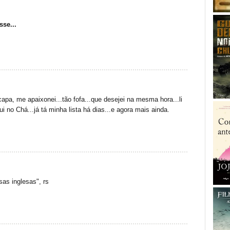
sse...
capa, me apaixonei...tão fofa...que desejei na mesma hora...li
i no Chá...já tá minha lista há dias...e agora mais ainda.
as inglesas", rs