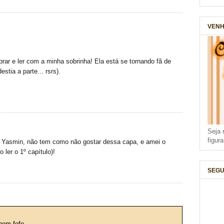
VENH
rar e ler com a minha sobrinha! Ela está se tornando fã de
estia a parte... rsrs).
Seja 
figur
Yasmin, não tem como não gostar dessa capa, e amei o
 ler o 1º capítulo)!
SEGU
bem fofo.