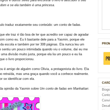
ogros e outros seres para encontrar o livro e descobrir o seu
dom e se ela também é uma princesa.
título traduz exatamente seu conteúdo: um conto de fadas.
ue ele traz é tão boa de ler que acredito ser capaz de agradar
im como eu. Eu li bastante dele para a Yasmin, porque ele
PROM
a escola e também por ter 308 páginas. Ela nunca leu um
se sentiu um pouco intimidada quando viu o volume, daí eu me
i uma divisão muito justa, porque ela lia um pouco e eu lia
ue o livro proporcionou.
u é amigo de alguém como Olivia, a protagonista do livro. Ela
tipo retraída, mas uma graça quando você a conhece realmente.
r se identificar com ela.
CARD
da opinião da Yasmin sobre
Um conto de fadas em Manhattan
:
Biogr
Cont
Conv
Desaf