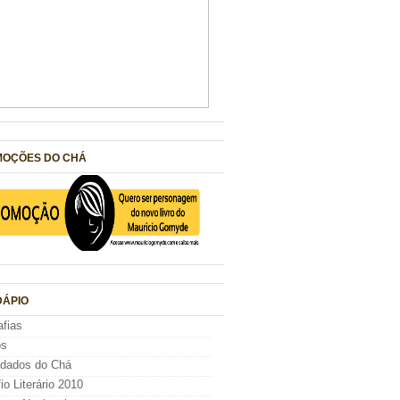
OÇÕES DO CHÁ
ÁPIO
afias
os
idados do Chá
io Literário 2010