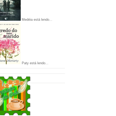
Medéia está lendo...
Paty está lendo...