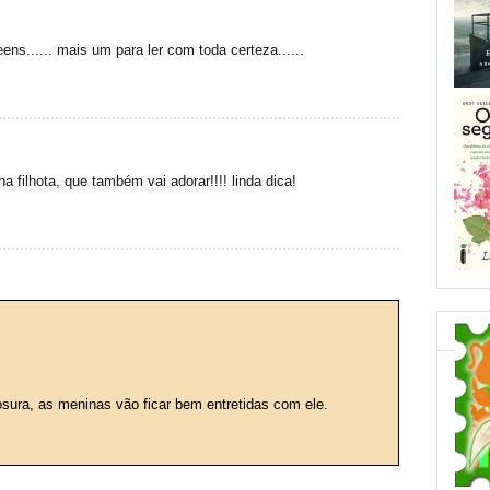
teens...... mais um para ler com toda certeza......
ha filhota, que também vai adorar!!!! linda dica!
ura, as meninas vão ficar bem entretidas com ele.