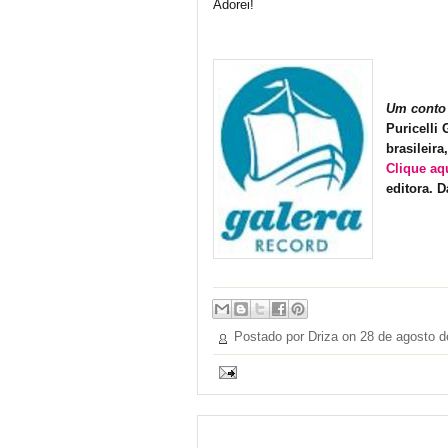
Adorei!
Um conto 
Puricelli
brasileir
Clique aq
editora. D
Postado por Driza on
28 de agosto d