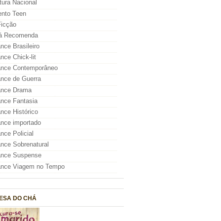
atura Nacional
nto Teen
icção
á Recomenda
ce Brasileiro
ce Chick-lit
nce Contemporâneo
nce de Guerra
nce Drama
nce Fantasia
ce Histórico
nce importado
ce Policial
ce Sobrenatural
nce Suspense
nce Viagem no Tempo
ESA DO CHÁ