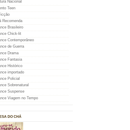
atura Nacional
nto Teen
icção
á Recomenda
ce Brasileiro
ce Chick-lit
nce Contemporâneo
nce de Guerra
nce Drama
nce Fantasia
ce Histórico
nce importado
ce Policial
ce Sobrenatural
nce Suspense
nce Viagem no Tempo
ESA DO CHÁ