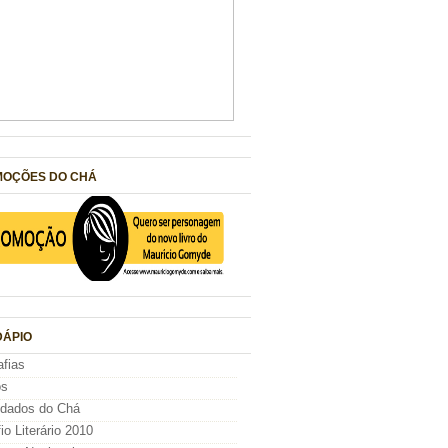
OÇÕES DO CHÁ
ÁPIO
afias
os
idados do Chá
io Literário 2010