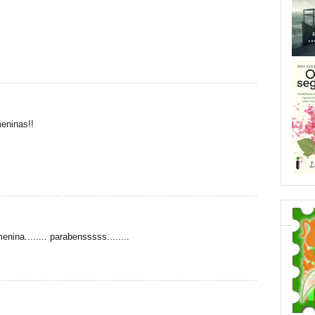
meninas!!
nina........ parabensssss........