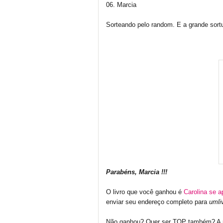
06. Marcia
Sorteando pelo random. E a grande sort
Parabéns, Marcia !!!
O livro que você ganhou é
Carolina se a
enviar seu endereço completo para
umli
Não ganhou? Quer ser TOP também? A 