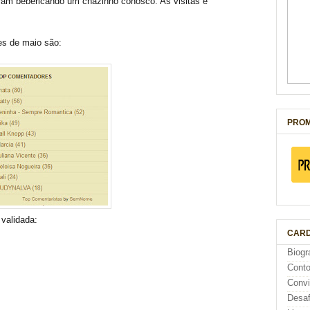
ram bebericando um chazinho conosco. As visitas e
es de maio são:
PROM
 validada:
CARD
Biogr
Cont
Conv
Desaf