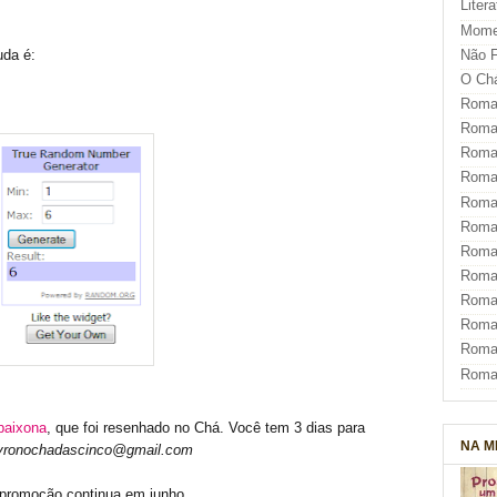
Liter
Mome
uda é:
Não F
O Ch
Roman
Roman
Roma
Roma
Roma
Roma
Roman
Roma
Roman
Roman
Roma
Roma
paixona
, que foi resenhado no Chá. Você tem 3 dias para
NA M
vronochadascinco@gmail.com
promoção continua em junho.