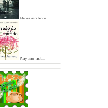
Medéia está lendo...
Paty está lendo...