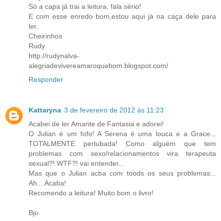
Só a capa já trai a leitura, fala sério!
E com esse enredo bom,estou aqui já na caça dele para
ler.
Cheirinhos
Rudy
http://rudynalva-
alegriadevivereamaroquebom.blogspot.com/
Responder
Kattaryna
3 de fevereiro de 2012 às 11:23
Acabei de ler Amante de Fantasia e adorei!
O Julian é um fofo! A Serena é uma louca e a Grace...
TOTALMENTE pertubada! Como alguém que tem
problemas com sexo/relacionamentos vira terapeuta
sexual?! WTF?! vai entender...
Mas que o Julian acba com toods os seus problemas...
Ah... Acaba!
Recomendo a leitura! Muito bom o livro!
Bjo.