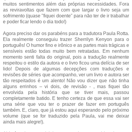
muitos sentimentos além das próprias necessidades. Fora
as reviravoltas que fazem com que largar o livro seja um
sofrimento (quase "fiquei doente" para não ter de ir trabalhar
e poder ficar lendo o dia todo!)
Agora preciso dar os parabéns para a tradutora Paula Rotta.
Ela realmente conseguiu trazer Sherrilyn Kenyon para o
português! O humor fino e irônico e as partes mais trágicas e
sensíveis estão todas muito bem retratadas. Em nenhum
momento senti falta do original, pois a tradução realmente
respeitou o estilo da autora e o livro ficou uma delícia de ser
lido! Depois de algumas decepções com traduções e
revisões de séries que acompanho, ver um livro e autora ser
tão respeitados é um alento! Não vou dizer que não tinha
alguns errinhos – vi dois, de revisão - , mas fiquei tão
envolvida pela história que se tiver mais, passou
completamente batido. E tenho certeza de que essa vai ser
uma série que vou ter o prazer de fazer em português
também. E, claro, que já estou aqui esperando pelo próximo
volume (que se for traduzido pela Paula, vai me deixar
ainda mais alegre!).