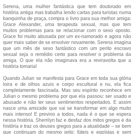
Serena, uma mulher fantástica que tem doutorado em
história antiga mas trabalha lendo cartas para turistas numa
banquinha de praça, compra o livro para sua melhor amiga:
Grace Alexander, uma terapeuta sexual, mas que tem
muitos problemas para se relacionar com o sexo oposto.
Grace foi muito abusada por um ex-namorado e agora não
quer mais saber de se envolver novamente. Serena imagina
que um mês de sexo fantástico com um perito escravo
sexual seja o remédio certo para resolver o problema da
amiga. O que ela não imaginava era a reviravolta que a
história tomaria!
Quando Julian se manifesta para Grace em toda sua glória
loira e de olhos azuis e corpo escultural e nu, ela fica
completamente fascinada. Mas seu espírito reconhece em
Julian o mesmo problema por que ela passou: ser usado e
abusado e não ter seus sentimentos respeitados. E assim
nasce uma amizade que vai se transformar em algo muito
mais intenso! E previno a todos, nada é o que se espera
nessa história. Sherrilyn faz e desfaz dos mitos gregos e da
história e traz os deuses gregos para a atualidade – se bem
que continuam do mesmo jeito: fúteis e egoístas e sem