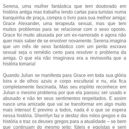
Serena, uma mulher fantástica que tem doutorado em
história antiga mas trabalha lendo cartas para turistas numa
banquinha de praça, compra o livro para sua melhor amiga:
Grace Alexander, uma terapeuta sexual, mas que tem
muitos problemas para se relacionar com o sexo oposto.
Grace foi muito abusada por um ex-namorado e agora não
quer mais saber de se envolver novamente. Serena imagina
que um mês de sexo fantástico com um perito escravo
sexual seja o remédio certo para resolver o problema da
amiga. O que ela não imaginava era a reviravolta que a
história tomaria!
Quando Julian se manifesta para Grace em toda sua glória
loira e de olhos azuis e corpo escultural e nu, ela fica
completamente fascinada. Mas seu espírito reconhece em
Julian o mesmo problema por que ela passou: ser usado e
abusado e não ter seus sentimentos respeitados. E assim
nasce uma amizade que vai se transformar em algo muito
mais intenso! E previno a todos, nada é o que se espera
nessa história. Sherrilyn faz e desfaz dos mitos gregos e da
história e traz os deuses gregos para a atualidade – se bem
que continuam do mesmo jeito: fúteis e egoístas e sem