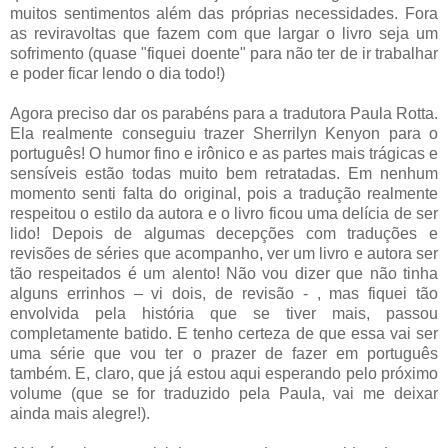
muitos sentimentos além das próprias necessidades. Fora
as reviravoltas que fazem com que largar o livro seja um
sofrimento (quase "fiquei doente" para não ter de ir trabalhar
e poder ficar lendo o dia todo!)
Agora preciso dar os parabéns para a tradutora Paula Rotta.
Ela realmente conseguiu trazer Sherrilyn Kenyon para o
português! O humor fino e irônico e as partes mais trágicas e
sensíveis estão todas muito bem retratadas. Em nenhum
momento senti falta do original, pois a tradução realmente
respeitou o estilo da autora e o livro ficou uma delícia de ser
lido! Depois de algumas decepções com traduções e
revisões de séries que acompanho, ver um livro e autora ser
tão respeitados é um alento! Não vou dizer que não tinha
alguns errinhos – vi dois, de revisão - , mas fiquei tão
envolvida pela história que se tiver mais, passou
completamente batido. E tenho certeza de que essa vai ser
uma série que vou ter o prazer de fazer em português
também. E, claro, que já estou aqui esperando pelo próximo
volume (que se for traduzido pela Paula, vai me deixar
ainda mais alegre!).