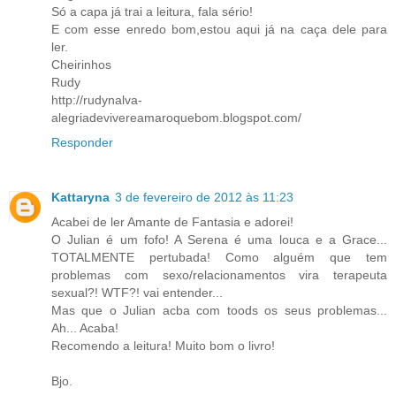
Só a capa já trai a leitura, fala sério!
E com esse enredo bom,estou aqui já na caça dele para
ler.
Cheirinhos
Rudy
http://rudynalva-
alegriadevivereamaroquebom.blogspot.com/
Responder
Kattaryna
3 de fevereiro de 2012 às 11:23
Acabei de ler Amante de Fantasia e adorei!
O Julian é um fofo! A Serena é uma louca e a Grace...
TOTALMENTE pertubada! Como alguém que tem
problemas com sexo/relacionamentos vira terapeuta
sexual?! WTF?! vai entender...
Mas que o Julian acba com toods os seus problemas...
Ah... Acaba!
Recomendo a leitura! Muito bom o livro!
Bjo.