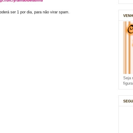
tp://bit.ly/amaodefatima
oderá ser 1 por dia, para não virar spam.
VENH
Seja 
figur
SEGU