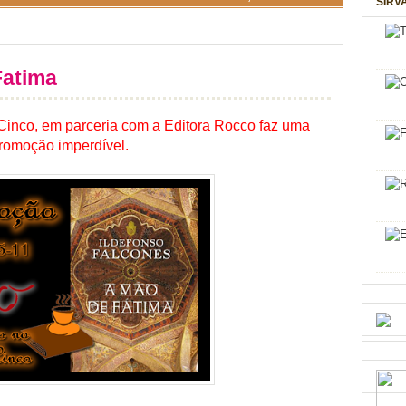
SIRV
Fatima
Cinco, em parceria com a Editora Rocco faz uma
romoção imperdível.