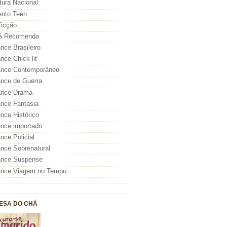
atura Nacional
nto Teen
icção
á Recomenda
ce Brasileiro
ce Chick-lit
nce Contemporâneo
nce de Guerra
nce Drama
nce Fantasia
ce Histórico
nce importado
ce Policial
ce Sobrenatural
nce Suspense
nce Viagem no Tempo
ESA DO CHÁ