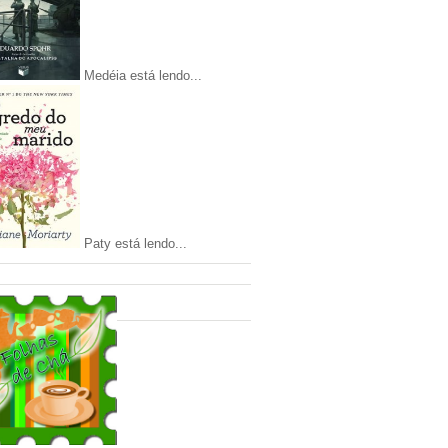
Medéia está lendo...
Paty está lendo...