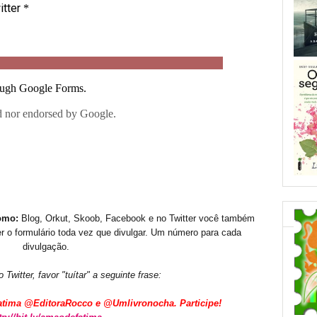
omo:
Blog, Orkut, Skoob, Facebook e no Twitter você também
r o formulário toda vez que divulgar. Um número para cada
divulgação.
 Twitter, favor "tuítar" a seguinte frase:
Fatima @EditoraRocco e @Umlivronocha. Participe!