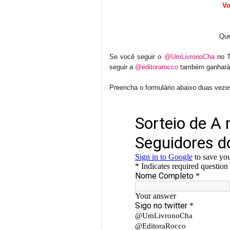
Vo
Que
Se você seguir o
@UmLivronoCha
no Tw
seguir a
@editorarocco
também ganhará
Preencha o formulário abaixo duas veze