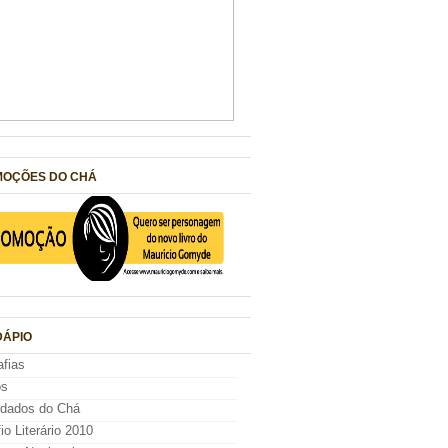
OÇÕES DO CHÁ
ÁPIO
afias
os
idados do Chá
io Literário 2010