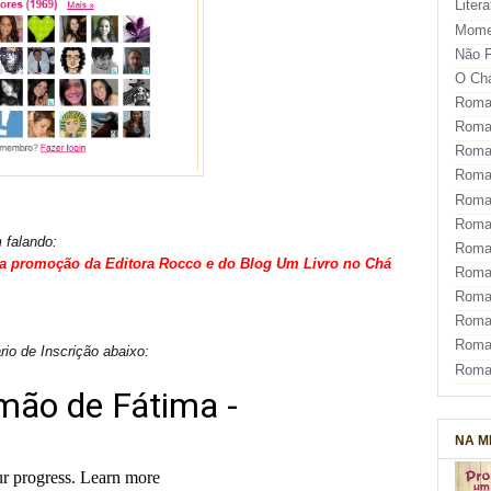
Liter
Mome
Não F
O Ch
Roman
Roman
Roma
Roma
Roma
Roma
 falando:
Roman
a promoção da Editora Rocco e do Blog Um Livro no Chá
Roma
Roman
Roman
Roma
o de Inscrição abaixo:
Roma
NA M