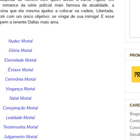
 romance da série policial mais famosa da atualidade, a
sina que ela mesma ajudou a colocar na cadeia. Libertada,
ork com um único objetivo: se vingar de sua inimiga! E esse
 quem a tenente Dallas mais ama.
Nudez Mortal
Glória Mortal
PROM
Eternidade Mortal
Êxtase Mortal
Cerimônia Mortal
Vingança Mortal
Natal Mortal
CARD
Conspiração Mortal
Biogr
Lealdade Mortal
Cont
Testemunha Mortal
Conv
Desaf
Julgamento Mortal