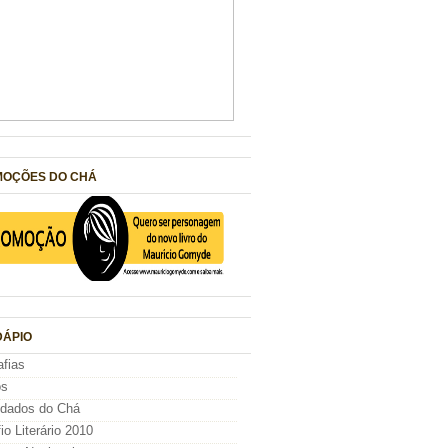
OÇÕES DO CHÁ
ÁPIO
afias
os
idados do Chá
io Literário 2010