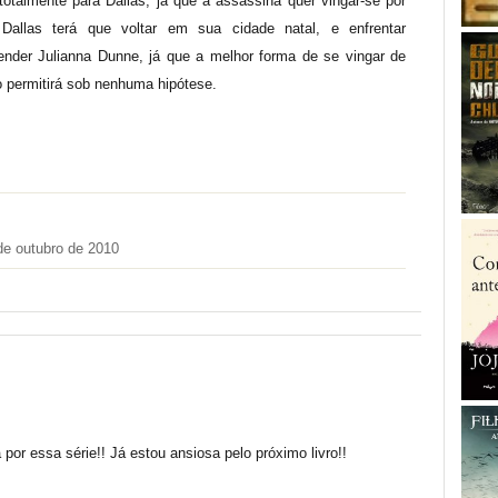
 totalmente para Dallas, já que a assassina quer vingar-se por
 Dallas terá que voltar em sua cidade natal, e enfrentar
render Julianna Dunne, já que a melhor forma de se vingar de
ão permitirá sob nenhuma hipótese.
de outubro de 2010
or essa série!! Já estou ansiosa pelo próximo livro!!