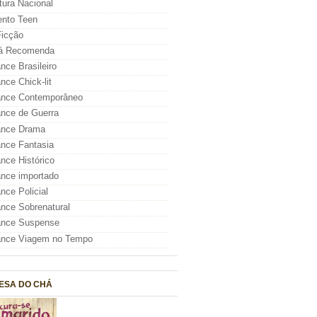
atura Nacional
nto Teen
icção
á Recomenda
ce Brasileiro
ce Chick-lit
nce Contemporâneo
nce de Guerra
nce Drama
nce Fantasia
ce Histórico
nce importado
ce Policial
ce Sobrenatural
nce Suspense
nce Viagem no Tempo
ESA DO CHÁ