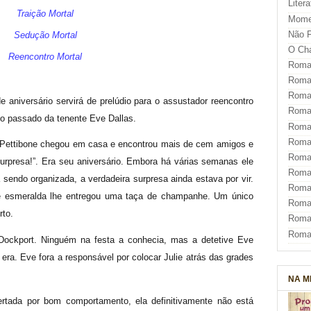
Liter
Traição Mortal
Mome
Não F
Sedução Mortal
O Ch
Reencontro Mortal
Roman
Roman
Roma
 aniversário servirá de prelúdio para o assustador reencontro
Roma
o passado da tenente Eve Dallas.
Roma
Roma
 Pettibone chegou em casa e encontrou mais de cem amigos e
Roman
Surpresa!”. Era seu aniversário. Embora há várias semanas ele
Roma
sendo organizada, a verdadeira surpresa ainda estava por vir.
Roman
e esmeralda lhe entregou uma taça de champanhe. Um único
Roman
rto.
Roma
Roma
Dockport. Ninguém na festa a conhecia, mas a detetive Eve
era. Eve fora a responsável por colocar Julie atrás das grades
NA M
bertada por bom comportamento, ela definitivamente não está