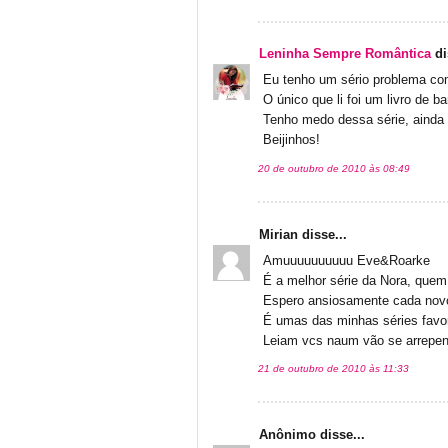
Leninha Sempre Romântica
di
Eu tenho um sério problema com
O único que li foi um livro de b
Tenho medo dessa série, ainda
Beijinhos!
20 de outubro de 2010 às 08:49
Mirian disse...
Amuuuuuuuuuu Eve&Roarke
É a melhor série da Nora, quem
Espero ansiosamente cada novo 
É umas das minhas séries favor
Leiam vcs naum vão se arrepen
21 de outubro de 2010 às 11:33
Anônimo disse...