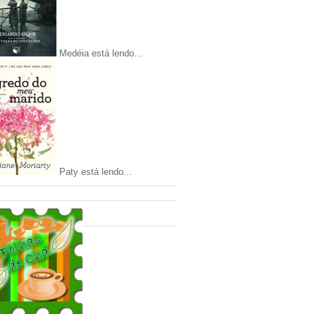
Medéia está lendo...
Paty está lendo...