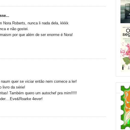
sse...
 Nora Roberts, nunca li nada dela, kkkk
anca e não gostei.
 maism por que além de ser enorme é Nora!
 naum quer se viciar então nem comece a ler!
livro da série!
itas! Também quero um autochef pra mim!!!!!
der....Eve&Roarke 4ever!