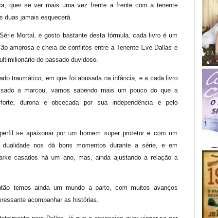
ca, quer se ver mais uma vez frente a frente com a tenente
s duas jamais esquecerá.
 Série Mortal, e gosto bastante desta fórmula, cada livro é um
ção amorosa e cheia de conflitos entre a Tenente Eve Dallas e
ultimilionário de passado duvidoso.
do traumático, em que foi abusada na infância, e a cada livro
sado a marcou, vamos sabendo mais um pouco do que a
orte, durona e obcecada por sua independência e pelo
erfil se apaixonar por um homem super protetor e com um
sa dualidade nos dá bons momentos durante a série, e em
arke casados há um ano, mas, ainda ajustando a relação a
então temos ainda um mundo a parte, com muitos avanços
teressante acompanhar as histórias.