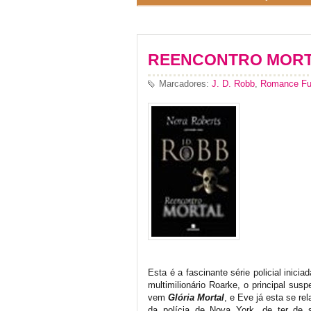
REENCONTRO MORTA
Marcadores:
J. D. Robb
,
Romance Fut
Esta é a fascinante série policial inici
multimilionário Roarke, o principal su
vem
Glória Mortal
, e Eve já esta se r
da polícia de Nova York, de ter de