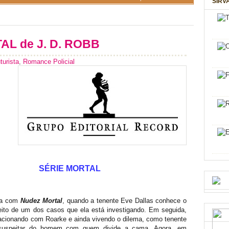
SIRV
L de J. D. ROBB
urista
,
Romance Policial
SÉRIE MORTAL
ada com
Nudez Mortal
, quando a tenente Eve Dallas conhece o
speito de um dos casos que ela está investigando. Em seguida,
elacionando com Roarke e ainda vivendo o dilema, como tenente
 suspeitar do homem com quem divide a cama. Agora, em