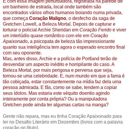
É com essa imagem perturbadora, registrada na parede de
um banheiro de estrada, local onde também são
encontrados vários olhos humanos boiando numa privada,
que começa
Coração Maligno
, o desfecho da saga de
Gretchen Lowell, a Beleza Mortal. Depois de capturar e
torturar o policial Archie Sheridan em
Coração Ferido
e viver
um interlúdio quase romântico com ele em
Coração
Apaixonado
, a psicopata de beleza tão impressionante
quanto sua inteligência tem agora o esperado encontro final
com seu oponente.
Mas, antes disso, Archie e a polícia de Portland terão de
desvendar um aspecto inédito e horripilante do caso. A
Beleza Mortal, por mais perigosa e perversa que seja,
tornou-se uma celebridade. E, num mundo em que a fama é
tão cobiçada, estar constantemente na mídia faz dela uma
pessoa admirada. E fãs, como se sabe, tendem a copiar
seus ídolos. Mas estaria este séquito doentio agindo
inteiramente por conta própria? Ou a manipuladora
Gretchen pode ainda ter algumas cartas na manga?
Gente não repara, mas eu tinha Coração Apaixonado para
ler no Desafio Literário em Dezembro (livros com a palavra
coração no título).