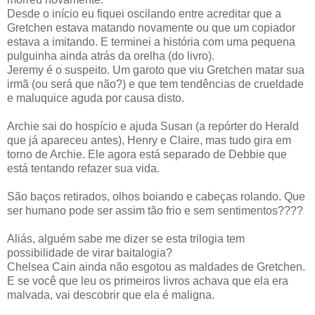
Desde o início eu fiquei oscilando entre acreditar que a
Gretchen estava matando novamente ou que um copiador
estava a imitando. E terminei a história com uma pequena
pulguinha ainda atrás da orelha (do livro).
Jeremy é o suspeito. Um garoto que viu Gretchen matar sua
irmã (ou será que não?) e que tem tendências de crueldade
e maluquice aguda por causa disto.
Archie sai do hospício e ajuda Susan (a repórter do Herald
que já apareceu antes), Henry e Claire, mas tudo gira em
torno de Archie. Ele agora está separado de Debbie que
está tentando refazer sua vida.
São baços retirados, olhos boiando e cabeças rolando. Que
ser humano pode ser assim tão frio e sem sentimentos????
Aliás, alguém sabe me dizer se esta trilogia tem
possibilidade de virar baitalogia?
Chelsea Cain ainda não esgotou as maldades de Gretchen.
E se você que leu os primeiros livros achava que ela era
malvada, vai descobrir que ela é maligna.