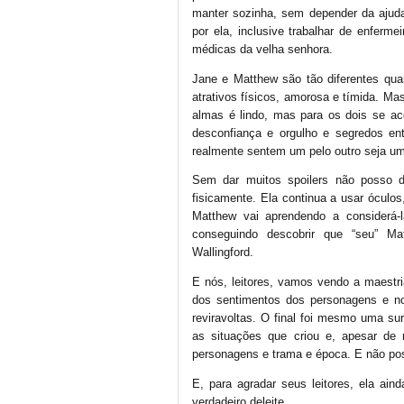
manter sozinha, sem depender da aju
por ela, inclusive trabalhar de enferme
médicas da velha senhora.
Jane e Matthew são tão diferentes quant
atrativos físicos, amorosa e tímida. Ma
almas é lindo, mas para os dois se a
desconfiança e orgulho e segredos en
realmente sentem um pelo outro seja um p
Sem dar muitos spoilers não posso 
fisicamente. Ela continua a usar ócul
Matthew vai aprendendo a considerá-
conseguindo descobrir que “seu” M
Wallingford.
E nós, leitores, vamos vendo a maestr
dos sentimentos dos personagens e 
reviravoltas. O final foi mesmo uma sur
as situações que criou e, apesar de
personagens e trama e época. E não pos
E, para agradar seus leitores, ela ain
verdadeiro deleite.