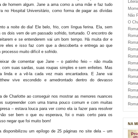
Liter
da de homem algum. Jane a ama como a uma mãe e faz tudo
Mome
ira no Hospital Universitário, como forma de pagar as dívidas
Não F
O Ch
o a noite do dia! Ele belo, frio, com língua ferina. Ela, sem
Roman
s os dois vem de um passado sofrido, torturado. O encontro de
Roman
ceitarem e se entenderem vai um bom tempo. Há muita dor e
Roma
tre eles e isso faz com que a descoberta e entrega ao que
Roma
rocesso muito difícil e sofrido.
Roma
deixar de comentar que Jane – o patinho feio – não muda
Roma
os, com suas sardas, suas roupas simples e sem enfeites. Mas
Roman
la linda e a vê-la cada vez mais encantadora. E Jane vai
Roma
atthew vive escondido e amedrontado dentro do devasso
Roman
Roman
ia de Charlotte ao conseguir nos mostrar as menores nuances
Roma
nos surpreender com uma trama pouco comum e com muitas
Roma
presa – estava louca para ver como ela ia fazer para resolver
 não ser bem o que eu esperava, foi o mais certo para os
so negar que foi muito bom!
NA M
da disponibilizou um epílogo de 25 páginas no site dela – um