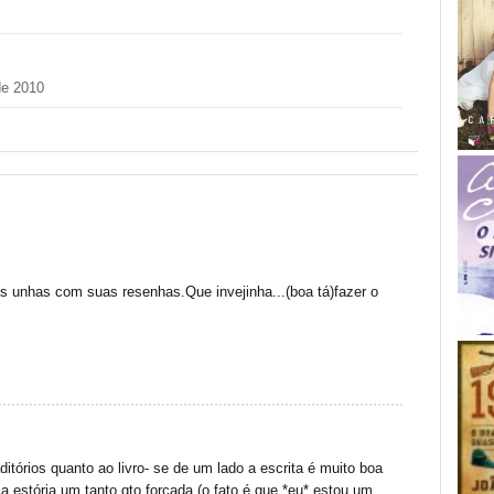
de 2010
as unhas com suas resenhas.Que invejinha...(boa tá)fazer o
itórios quanto ao livro- se de um lado a escrita é muito boa
a estória um tanto qto forçada (o fato é que *eu* estou um