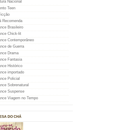
atura Nacional
nto Teen
icção
á Recomenda
ce Brasileiro
ce Chick-lit
nce Contemporâneo
nce de Guerra
nce Drama
nce Fantasia
ce Histórico
nce importado
ce Policial
ce Sobrenatural
nce Suspense
nce Viagem no Tempo
ESA DO CHÁ