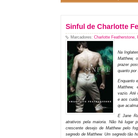
Sinful de Charlotte F
Marcadores:
Charlotte Featherstone
,
Na Inglate
Matthew, o
prazer pos
quanto por
Enquanto e
Matthew, 
vazio. Até
e aos cuid
que acalma 
E Jane Ra
atrativos pela maioria. Não há lugar 
crescente desejo de Matthew pelo fo
segredo de Matthew. Um segredo tão hu