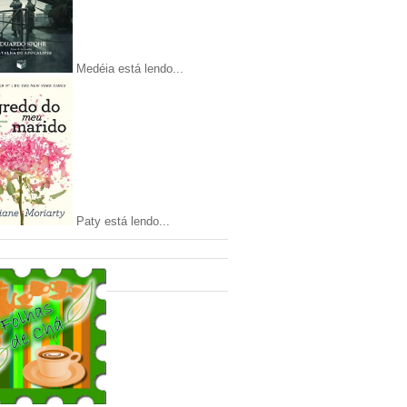
Medéia está lendo...
Paty está lendo...