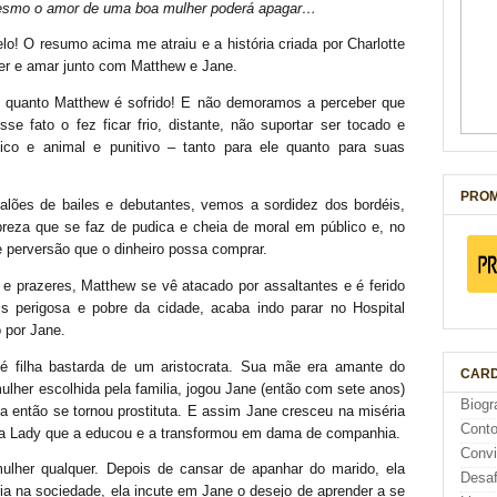
esmo o amor de uma boa mulher poderá apagar…
o! O resumo acima me atraiu e a história criada por Charlotte
rer e amar junto com Matthew e Jane.
 quanto Matthew é sofrido! E não demoramos a perceber que
se fato o fez ficar frio, distante, não suportar ser tocado e
co e animal e punitivo – tanto para ele quanto para suas
PROM
salões de bailes e debutantes, vemos a sordidez dos bordéis,
breza que se faz de pudica e cheia de moral em público e, no
 e perversão que o dinheiro possa comprar.
e prazeres, Matthew se vê atacado por assaltantes e é ferido
 perigosa e pobre da cidade, acaba indo parar no Hospital
o por Jane.
 é filha bastarda de um aristocrata. Sua mãe era amante do
CARD
lher escolhida pela familia, jogou Jane (então com sete anos)
Biogr
 então se tornou prostituta. E assim Jane cresceu na miséria
Cont
uma Lady que a educou e a transformou em dama de companhia.
Conv
her qualquer. Depois de cansar de apanhar do marido, ela
Desaf
ria na sociedade, ela incute em Jane o desejo de aprender a se