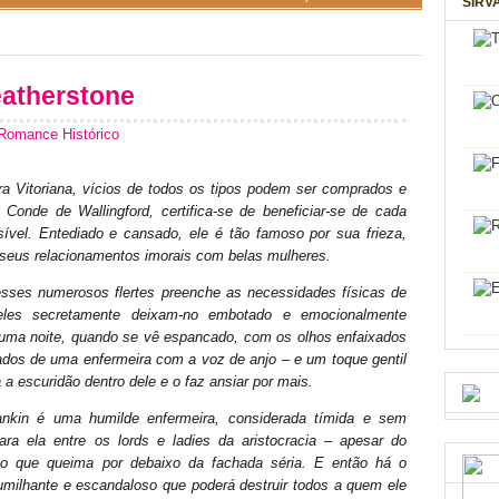
SIRV
eatherstone
Romance Histórico
rra Vitoriana, vícios de todos os tipos podem ser comprados e
 Conde de Wallingford, certifica-se de beneficiar-se de cada
sível. Entediado e cansado, ele é tão famoso por sua frieza,
 seus relacionamentos imorais com belas mulheres.
sses numerosos flertes preenche as necessidades físicas de
eles secretamente deixam-no embotado e emocionalmente
 uma noite, quando se vê espancado, com os olhos enfaixados
ados de uma enfermeira com a voz de anjo – e um toque gentil
a escuridão dentro dele e o faz ansiar por mais.
nkin é uma humilde enfermeira, considerada tímida e sem
para ela entre os lords e ladies da aristocracia – apesar do
go que queima por debaixo da fachada séria. E então há o
milhante e escandaloso que poderá destruir todos a quem ele