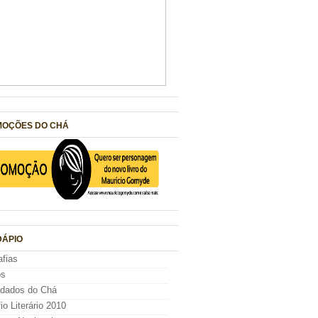
OÇÕES DO CHÁ
ÁPIO
afias
os
idados do Chá
io Literário 2010