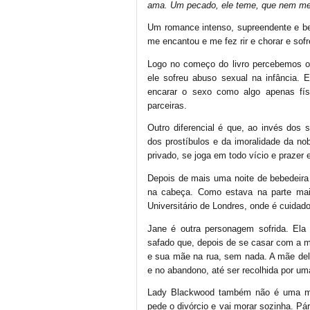
ama. Um pecado, ele teme, que nem m
Um romance intenso, supreendente e bel
me encantou e me fez rir e chorar e sof
Logo no começo do livro percebemos o
ele sofreu abuso sexual na infância. Es
encarar o sexo como algo apenas físi
parceiras.
Outro diferencial é que, ao invés dos 
dos prostíbulos e da imoralidade da no
privado, se joga em todo vício e prazer
Depois de mais uma noite de bebedeira 
na cabeça. Como estava na parte mais
Universitário de Londres, onde é cuidad
Jane é outra personagem sofrida. Ela
safado que, depois de se casar com a mu
e sua mãe na rua, sem nada. A mãe dela
e no abandono, até ser recolhida por 
Lady Blackwood também não é uma mul
pede o divórcio e vai morar sozinha. Pá