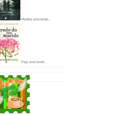
Medéia está lendo...
Paty está lendo...