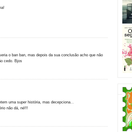
ma!
eria o ban ban, mas depois da sua conclusão acho que não
ão cedo. Bjos
metem uma super história, mas decepciona...
rio não dá, né!!!