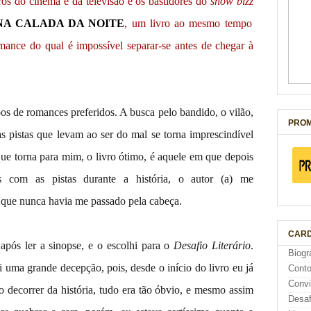
ros do cinema e da televisão e os bastidores do
show bizz
NA CALADA DA NOITE
, um livro ao mesmo tempo
mance do qual é impossível separar-se antes de chegar à
s de romances preferidos. A busca pelo bandido, o vilão,
PROM
s pistas que levam ao ser do mal se torna imprescindível
que torna para mim, o livro ótimo, é aquele em que depois
s com as pistas durante a história, o autor (a) me
 nunca havia me passado pela cabeça.
CARD
 após ler a sinopse, e o escolhi para o
Desafio Literário
.
Biogr
i uma grande decepção, pois, desde o início do livro eu já
Cont
Conv
 decorrer da história, tudo era tão óbvio, e mesmo assim
Desaf