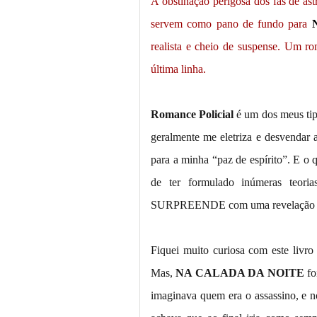
A obstinação perigosa dos fãs de ast
servem como pano de fundo para
realista e cheio de suspense. Um ro
última linha.
Romance Policial
é um dos meus tipo
geralmente me eletriza e desvendar a
para a minha “paz de espírito”. E o 
de ter formulado inúmeras teoria
SURPREENDE com uma revelação que
Fiquei muito curiosa com este livro
Mas,
NA CALADA DA NOITE
fo
imaginava quem era o assassino, e no