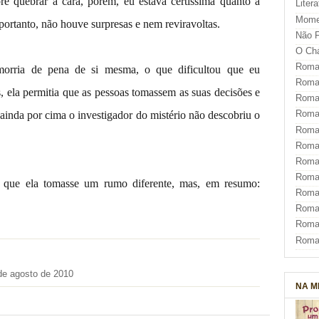
re quebrar a cara, porém, eu estava certíssima quanto a
Liter
Mome
portanto, não houve surpresas e nem reviravoltas.
Não F
O Ch
Roman
rria de pena de si mesma, o que dificultou que eu
Roman
 ela permitia que as pessoas tomassem as suas decisões e
Roma
E ainda por cima o investigador do mistério não descobriu o
Roma
Roma
Roma
Roman
Roma
a que ela tomasse um rumo diferente, mas, em resumo:
Roman
Roman
Roma
Roma
de agosto de 2010
NA M