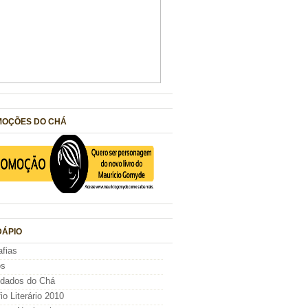
OÇÕES DO CHÁ
ÁPIO
afias
os
idados do Chá
io Literário 2010