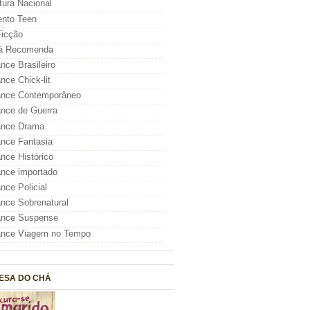
atura Nacional
nto Teen
icção
á Recomenda
ce Brasileiro
ce Chick-lit
nce Contemporâneo
nce de Guerra
nce Drama
nce Fantasia
ce Histórico
nce importado
ce Policial
ce Sobrenatural
nce Suspense
nce Viagem no Tempo
ESA DO CHÁ