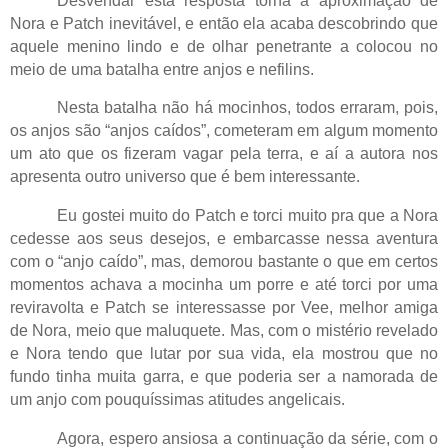
Desvendar esta resposta torna a aproximação de
Nora e Patch inevitável, e então ela acaba descobrindo que
aquele menino lindo e de olhar penetrante a colocou no
meio de uma batalha entre anjos e nefilins.
Nesta batalha não há mocinhos, todos erraram, pois,
os anjos são “anjos caídos”, cometeram em algum momento
um ato que os fizeram vagar pela terra, e aí a autora nos
apresenta outro universo que é bem interessante.
Eu gostei muito do Patch e torci muito pra que a Nora
cedesse aos seus desejos, e embarcasse nessa aventura
com o “anjo caído”, mas, demorou bastante o que em certos
momentos achava a mocinha um porre e até torci por uma
reviravolta e Patch se interessasse por Vee, melhor amiga
de Nora, meio que maluquete. Mas, com o mistério revelado
e Nora tendo que lutar por sua vida, ela mostrou que no
fundo tinha muita garra, e que poderia ser a namorada de
um anjo com pouquíssimas atitudes angelicais.
Agora, espero ansiosa a continuação da série, com o