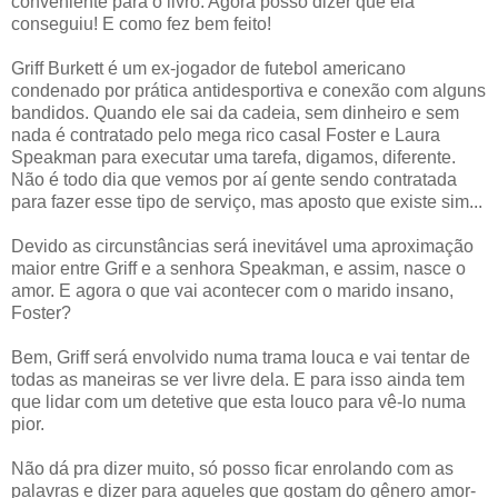
conveniente para o livro. Agora posso dizer que ela
conseguiu! E como fez bem feito!
Griff Burkett é um ex-jogador de futebol americano
condenado por prática antidesportiva e conexão com alguns
bandidos. Quando ele sai da cadeia, sem dinheiro e sem
nada é contratado pelo mega rico casal Foster e Laura
Speakman para executar uma tarefa, digamos, diferente.
Não é todo dia que vemos por aí gente sendo contratada
para fazer esse tipo de serviço, mas aposto que existe sim...
Devido as circunstâncias será inevitável uma aproximação
maior entre Griff e a senhora Speakman, e assim, nasce o
amor. E agora o que vai acontecer com o marido insano,
Foster?
Bem, Griff será envolvido numa trama louca e vai tentar de
todas as maneiras se ver livre dela. E para isso ainda tem
que lidar com um detetive que esta louco para vê-lo numa
pior.
Não dá pra dizer muito, só posso ficar enrolando com as
palavras e dizer para aqueles que gostam do gênero amor-