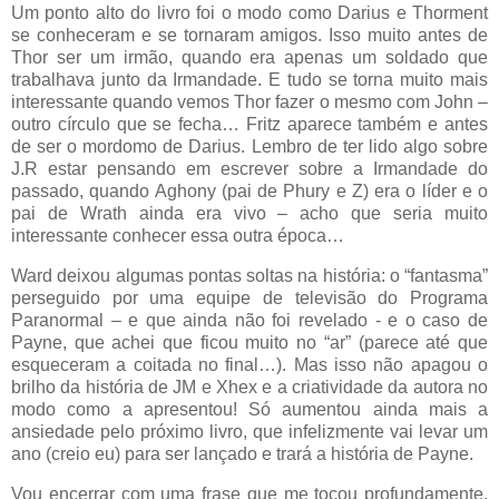
Um ponto alto do livro foi o modo como Darius e Thorment
se conheceram e se tornaram amigos. Isso muito antes de
Thor ser um irmão, quando era apenas um soldado que
trabalhava junto da Irmandade. E tudo se torna muito mais
interessante quando vemos Thor fazer o mesmo com John –
outro círculo que se fecha… Fritz aparece também e antes
de ser o mordomo de Darius. Lembro de ter lido algo sobre
J.R estar pensando em escrever sobre a Irmandade do
passado, quando Aghony (pai de Phury e Z) era o líder e o
pai de Wrath ainda era vivo – acho que seria muito
interessante conhecer essa outra época…
Ward deixou algumas pontas soltas na história: o “fantasma”
perseguido por uma equipe de televisão do Programa
Paranormal – e que ainda não foi revelado - e o caso de
Payne, que achei que ficou muito no “ar” (parece até que
esqueceram a coitada no final…). Mas isso não apagou o
brilho da história de JM e Xhex e a criatividade da autora no
modo como a apresentou! Só aumentou ainda mais a
ansiedade pelo próximo livro, que infelizmente vai levar um
ano (creio eu) para ser lançado e trará a história de Payne.
Vou encerrar com uma frase que me tocou profundamente,