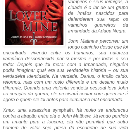
vampiros e seus inimigos, a
cidade é o lar de um grupo
de irmãos nascidos para
defenderem sua raça: os
vampiros guerreiros da
Irmandade da Adaga Negra.
John Matthew percorreu um
longo caminho desde que foi
encontrado vivendo entre os humanos, sua natureza
vampírica desconhecida por si mesmo e por todos a seu
redor. Depois que foi morar com a Irmandade, ninguém
podia imaginar qual era sua verdadeira história – ou sua
verdadeira identidade. Na verdade, Darius, o Irmão caído,
retornou, mas com um rosto diferente e um destino muito
diferente. Quando uma violenta
vendetta
pessoal leva John
ao coração da guerra, ele precisará contar com quem ele é
agora e quem ele foi antes para eliminar o mal encarnado.
Xhex, uma assassina
symphath
, há muito se endureceu
contra a atração entre ela e John Matthew. Já tendo perdido
um amante para a loucura, ela não permitirá que outro
homem de valor seja presa da escuridão de sua vida