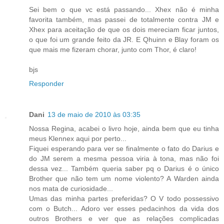
Sei bem o que vc está passando... Xhex não é minha
favorita também, mas passei de totalmente contra JM e
Xhex para aceitação de que os dois mereciam ficar juntos,
o que foi um grande feito da JR. E Qhuinn e Blay foram os
que mais me fizeram chorar, junto com Thor, é claro!
bjs
Responder
Dani
13 de maio de 2010 às 03:35
Nossa Regina, acabei o livro hoje, ainda bem que eu tinha
meus Klennex aqui por perto...
Fiquei esperando para ver se finalmente o fato do Darius e
do JM serem a mesma pessoa viria à tona, mas não foi
dessa vez... Também queria saber pq o Darius é o único
Brother que não tem um nome violento? A Warden ainda
nos mata de curiosidade...
Umas das minha partes preferidas? O V todo possessivo
com o Butch... Adoro ver esses pedacinhos da vida dos
outros Brothers e ver que as relações complicadas