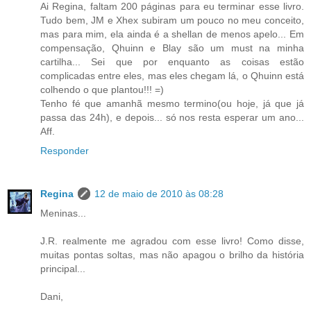
Ai Regina, faltam 200 páginas para eu terminar esse livro.
Tudo bem, JM e Xhex subiram um pouco no meu conceito,
mas para mim, ela ainda é a shellan de menos apelo... Em
compensação, Qhuinn e Blay são um must na minha
cartilha... Sei que por enquanto as coisas estão
complicadas entre eles, mas eles chegam lá, o Qhuinn está
colhendo o que plantou!!! =)
Tenho fé que amanhã mesmo termino(ou hoje, já que já
passa das 24h), e depois... só nos resta esperar um ano...
Aff.
Responder
Regina
12 de maio de 2010 às 08:28
Meninas...
J.R. realmente me agradou com esse livro! Como disse,
muitas pontas soltas, mas não apagou o brilho da história
principal...
Dani,