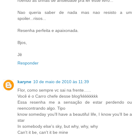
roendo as unhas de ansiedade pra ler esse livro...
Nao queria saber de nada mas nao resisto a um
spoiler...risos...
Resenha perfeita e apaixonada.
Bjos,
Jê
Responder
karyne
10 de maio de 2010 às 11:39
Flor, como sempre vc sai na frente......
Você é o Carro chefe desse blog!kkkkkkkk
Essa resenha me a sensação de estar perdendo ou
reencontrando algo. Tipo
know someday you'll have a beautiful life, I know you'll be a
star
In somebody else's sky, but why, why, why
Can't it be, can't it be mine