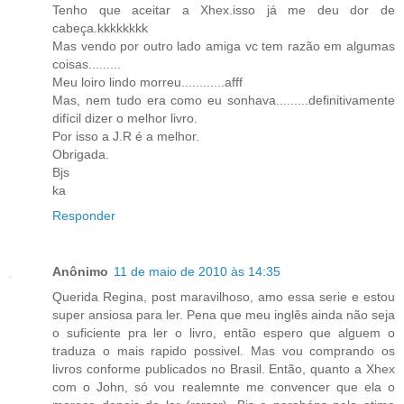
Tenho que aceitar a Xhex.isso já me deu dor de
cabeça.kkkkkkkk
Mas vendo por outro lado amiga vc tem razão em algumas
coisas.........
Meu loiro lindo morreu............afff
Mas, nem tudo era como eu sonhava.........definitivamente
difícil dizer o melhor livro.
Por isso a J.R é a melhor.
Obrigada.
Bjs
ka
Responder
Anônimo
11 de maio de 2010 às 14:35
Querida Regina, post maravilhoso, amo essa serie e estou
super ansiosa para ler. Pena que meu inglês ainda não seja
o suficiente pra ler o livro, então espero que alguem o
traduza o mais rapido possivel. Mas vou comprando os
livros conforme publicados no Brasil. Então, quanto a Xhex
com o John, só vou realemnte me convencer que ela o