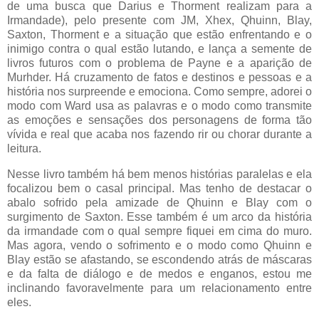
de uma busca que Darius e Thorment realizam para a
Irmandade), pelo presente com JM, Xhex, Qhuinn, Blay,
Saxton, Thorment e a situação que estão enfrentando e o
inimigo contra o qual estão lutando, e lança a semente de
livros futuros com o problema de Payne e a aparição de
Murhder. Há cruzamento de fatos e destinos e pessoas e a
história nos surpreende e emociona. Como sempre, adorei o
modo com Ward usa as palavras e o modo como transmite
as emoções e sensações dos personagens de forma tão
vívida e real que acaba nos fazendo rir ou chorar durante a
leitura.
Nesse livro também há bem menos histórias paralelas e ela
focalizou bem o casal principal. Mas tenho de destacar o
abalo sofrido pela amizade de Qhuinn e Blay com o
surgimento de Saxton. Esse também é um arco da história
da irmandade com o qual sempre fiquei em cima do muro.
Mas agora, vendo o sofrimento e o modo como Qhuinn e
Blay estão se afastando, se escondendo atrás de máscaras
e da falta de diálogo e de medos e enganos, estou me
inclinando favoravelmente para um relacionamento entre
eles.