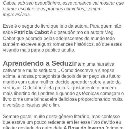
Cabot, sob seu pseudônimo, esse romance vai mostrar que
o amor escolhe seus próprios caminhos, sempre
imprevisíveis.
Esse é o segundo livro que leio da autora. Para quem não
Patricia Cabot
sabe
é o pseudônimo da autora Meg
Cabot que adorada pelas adolescentes do mundo todo
também escreve alguns romances históricos, só que estes
visando mais para o público adulto.
Aprendendo a Seduzir
tem uma narrativa
cativante e muito sedutora... Como descreve a sinopse
acima, a nossa protagonista depois de ter pego seu futuro
marido com outra mulher, decide aprender sobre a arte da
seduçao. O detalhe é ela procurar justamente o homem
mais libertino de Londres e quando as técnicas começam o
livro torna uma brincadeira deliciosa proporcionando muita
diversão e risadas até o fim.
Sempre gostei muito deste gênero literário, mas confesso
que estava um pouco reticente em ler esse livro devido eu
não ter gostado do outro dela
A Rosa do Inverno
(primeiro