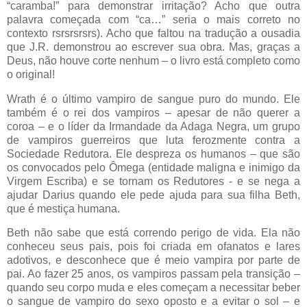
“caramba!” para demonstrar irritação? Acho que outra
palavra começada com “ca…” seria o mais correto no
contexto rsrsrsrsrs). Acho que faltou na tradução a ousadia
que J.R. demonstrou ao escrever sua obra. Mas, graças a
Deus, não houve corte nenhum – o livro está completo como
o original!
Wrath é o último vampiro de sangue puro do mundo. Ele
também é o rei dos vampiros – apesar de não querer a
coroa – e o líder da Irmandade da Adaga Negra, um grupo
de vampiros guerreiros que luta ferozmente contra a
Sociedade Redutora. Ele despreza os humanos – que são
os convocados pelo Ômega (entidade maligna e inimigo da
Virgem Escriba) e se tornam os Redutores - e se nega a
ajudar Darius quando ele pede ajuda para sua filha Beth,
que é mestiça humana.
Beth não sabe que está correndo perigo de vida. Ela não
conheceu seus pais, pois foi criada em ofanatos e lares
adotivos, e desconhece que é meio vampira por parte de
pai. Ao fazer 25 anos, os vampiros passam pela transição –
quando seu corpo muda e eles começam a necessitar beber
o sangue de vampiro do sexo oposto e a evitar o sol – e