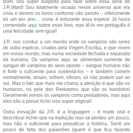
Bom, sou super suspeita para falar sobre essa série de
J.R.Ward! Sou totalmente viciada nesse universo que ela
criou e devoro os livros conforme vão saindo – infelizmente
só um por ano… como é torturante essa espera! Já havia
comentado
aqui
sobre esse livro, mas tê-lo em português é
uma felicidade sem igual!
J.R. nos conduz a um mundo onde os vampiros são seres
de outra espécie, criados pela Virgem Escriba, e que vivem
em nosso mundo, mas numa sociedade fechada e separada
da humana. Os vampiros aqui se alimentam somente de
sangue de vampiros do sexo oposto – sangue humano não
é forte o suficiente para sustentá-los – e também comem
normalmente, amam, sofrem, vibram, só não podem sair ao
sol. Mas o fato que mais me chama a atenção é que são os
humanos, na pele dos Redutores, que são os bandidos!
Geralmente vemos os vampiros como predadores, mas aqui
eles são a presa! Acho isso super original!
Outra inovação da J.R. é a linguagem – é muito oral e
descritiva! Achei que na tradução isso se perdeu um pouco,
mas não o suficiente para prejudicar a história. Senti um
pouco de falta dos palavrões (quem é que fica falando