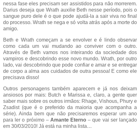
nessa fase eles precisam ser assistidos para não morrerem.
Darius deseja que Wrath auxilie Beth nesse período, pois o
sangue puro dele é o que pode ajudá-la a sair viva no final
do processo. Wrath se nega e só volta atrás após a morte do
amigo.
Beth e Wrath começam a se envolver e é lindo observar
como cada um vai mudando ao conviver com o outro.
Através de Beth vamos nos inteirando da sociedade dos
vampiros e descobrindo esse novo mundo. Wrath, por outro
lado, vai descobrindo que pode confiar e amar e se entregar
de corpo a alma aos cuidados de outra pessoa! E como ele
precisava disso!
Outros personagens também aparecem e já nos deixam
ansiosos por mais: Butch e Marissa e, claro, a gente quer
saber mais sobre os outros irmãos: Rhage, Vishous, Phury e
Zsadist (que é o preferido da maioria que acompanha a
série). Ainda bem que não precisaremos esperar um ano
para ler o próximo –
Amante Eterno
– que vai ser lançado
em 30/03/2010! Já está na minha lista…