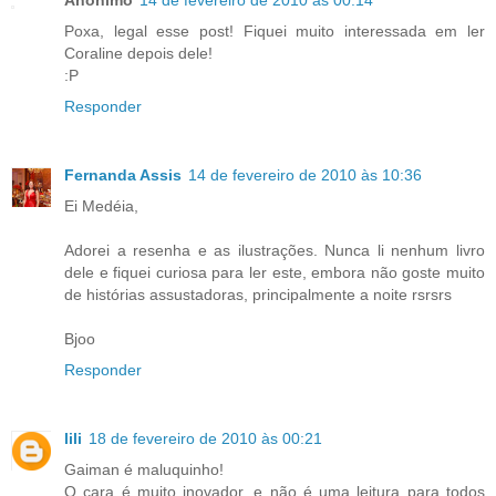
Anônimo
14 de fevereiro de 2010 às 00:14
Poxa, legal esse post! Fiquei muito interessada em ler
Coraline depois dele!
:P
Responder
Fernanda Assis
14 de fevereiro de 2010 às 10:36
Ei Medéia,
Adorei a resenha e as ilustrações. Nunca li nenhum livro
dele e fiquei curiosa para ler este, embora não goste muito
de histórias assustadoras, principalmente a noite rsrsrs
Bjoo
Responder
lili
18 de fevereiro de 2010 às 00:21
Gaiman é maluquinho!
O cara é muito inovador, e não é uma leitura para todos