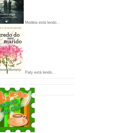
Medéia está lendo...
Paty está lendo...