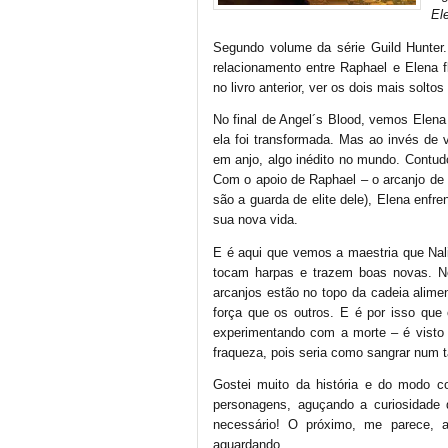
El
Segundo volume da série Guild Hunter
relacionamento entre Raphael e Elena 
no livro anterior, ver os dois mais soltos
No final de Angel´s Blood, vemos Ele
ela foi transformada. Mas ao invés de 
em anjo, algo inédito no mundo. Contudo
Com o apoio de Raphael – o arcanjo de 
são a guarda de elite dele), Elena enfr
sua nova vida.
E é aqui que vemos a maestria que Nal
tocam harpas e trazem boas novas. Nes
arcanjos estão no topo da cadeia alime
força que os outros. E é por isso que
experimentando com a morte – é visto
fraqueza, pois seria como sangrar num 
Gostei muito da história e do modo c
personagens, aguçando a curiosidade 
necessário! O próximo, me parece, a
aguardando…