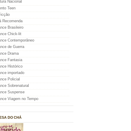
atura Nacional
nto Teen
icção
á Recomenda
ce Brasileiro
ce Chick-lit
nce Contemporâneo
nce de Guerra
nce Drama
nce Fantasia
ce Histórico
nce importado
ce Policial
ce Sobrenatural
nce Suspense
nce Viagem no Tempo
ESA DO CHÁ