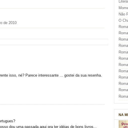
Liter
Mome
Não F
O Ch
ro de 2010
Roman
Roman
Roma
Roma
Roma
Roma
Roman
Roma
ente isso, né? Parece interessante ... gostei da sua resenha.
Roman
Roman
Roma
Roma
NA M
ortugues?
sso dou uma passada aqui pra ter idéias de bons livros...