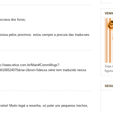
VENH
scrava dos livros,
 ansiosa pelos proximos. estou sempre a procura das traducoes.
http://www.orkut.com.br/Main#CommMsgs?
Seja 
106524075&na=2&nst=5dessa série tem traduzido nessa
figur
SEGU
 série! Muito legal a resenha, só pulei uns pequenos trechos,