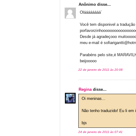
Anônimo disse...
Oláááááááá´
Você tem disponivel a tradução
porfavorzinhoooooooooooooooo
Desde já agradeçooo muitoooo
meu e-mail é sofiarigantti@hot
Parabéns pelo site,é MARA
beijooooo
22 de janeiro de 2011 às 20:08
Regina
disse...
Oi meninas...
Não tenho traduzido! Eu li em
bjs
24 de janeiro de 2011 às 07:41