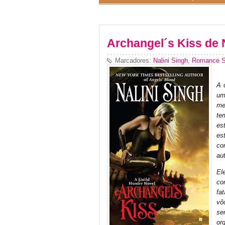
Archangel´s Kiss de 
Marcadores:
Nalini Singh
,
Romance So
A 
um
me
te
es
es
co
au
El
co
fa
vô
se
or