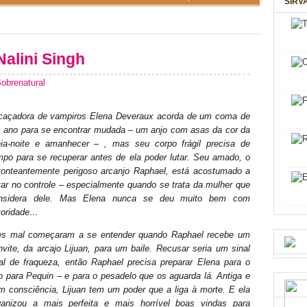
SIRV
Nalini Singh
brenatural
caçadora de vampiros Elena Deveraux acorda de um coma de
 ano para se encontrar mudada – um anjo com asas da cor da
ia-noite e amanhecer – , mas seu corpo frágil precisa de
mpo para se recuperar antes de ela poder lutar. Seu amado, o
tonteantemente perigoso arcanjo Raphael, está acostumado a
tar no controle – especialmente quando se trata da mulher que
nsidera dele. Mas Elena nunca se deu muito bem com
toridade…
es mal começaram a se entender quando Raphael recebe um
nvite, da arcajo Lijuan, para um baile. Recusar seria um sinal
tal de fraqueza, então Raphael precisa preparar Elena para o
o para Pequin – e para o pesadelo que os aguarda lá. Antiga e
m consciência, Lijuan tem um poder que a liga à morte. E ela
ganizou a mais perfeita e mais horrível boas vindas para