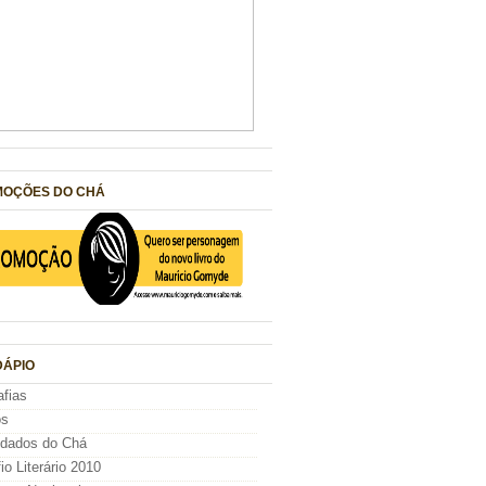
OÇÕES DO CHÁ
ÁPIO
afias
os
idados do Chá
io Literário 2010