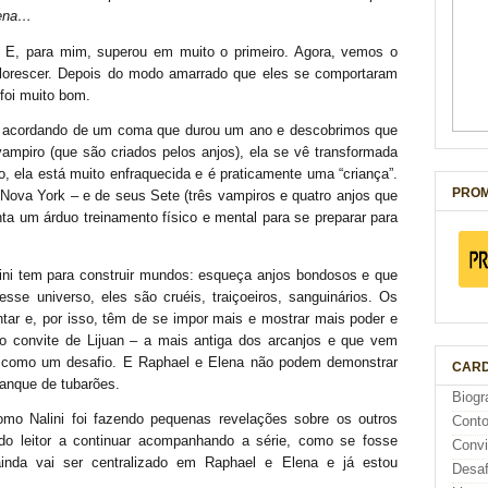
ena…
. E, para mim, superou em muito o primeiro. Agora, vemos o
florescer. Depois do modo amarrado que eles se comportaram
 foi muito bom.
na acordando de um coma que durou um ano e descobrimos que
vampiro (que são criados pelos anjos), ela se vê transformada
, ela está muito enfraquecida e é praticamente uma “criança”.
PROM
Nova York – e de seus Sete (três vampiros e quatro anjos que
enta um árduo treinamento físico e mental para se preparar para
ini tem para construir mundos: esqueça anjos bondosos e que
se universo, eles são cruéis, traiçoeiros, sanguinários. Os
ntar e, por isso, têm de se impor mais e mostrar mais poder e
 o convite de Lijuan – a mais antiga dos arcanjos e que vem
 como um desafio. E Raphael e Elena não podem demonstrar
CARD
tanque de tubarões.
Biogr
omo Nalini foi fazendo pequenas revelações sobre os outros
Cont
do leitor a continuar acompanhando a série, como se fosse
Conv
inda vai ser centralizado em Raphael e Elena e já estou
Desaf