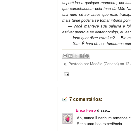
separá-los a qualquer momento, por iss
que caminhassem pela face da Mãe Nat
unir num só ser antes que mais trapa
mais tarde poderia se tomar intrans poní
—
Você manteve sua palavra e foi
estiver pronto a se deitar comigo, eu es
—
Isso quer dizer
esta
lua?
—
Ele m
—
Sim. É hora de nos tomarmos com
Postado por Medéia (Carlena) on
12 
7 comentários:
Érica Ferro
disse...
Ah, nunca li nenhum romance co
Seria uma boa experiência.