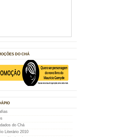
OÇÕES DO CHÁ
ÁPIO
afias
os
idados do Chá
io Literário 2010