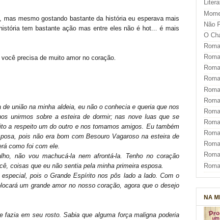
Liter
Mome
, mas mesmo gostando bastante da história eu esperava mais
Não F
istória tem bastante ação mas entre eles não é hot... é mais
O Ch
Roman
Roman
você precisa de muito amor no coração.
Roma
Roma
Roma
Roma
a
de união na minha aldeia, eu não o conhecia e queria que nos
Roman
os unirmos sobre a esteira de dormir; nas nove luas que se
Roma
to a respeito um do outro e nos tomamos amigos. Eu também
Roman
posa, pois não era bom com Besouro Vagaroso na esteira de
Roman
erá como foi com ele.
Roma
lho, não vou machucá-la nem afrontá-la. Tenho no coração
cê, coisas que eu não sentia pela minha primeira esposa.
Roma
 especial, pois o Grande Espírito nos pôs lado a lado. Com o
olocará um grande amor no nosso coração, agora que o desejo
NA M
.
e fazia em seu rosto. Sabia que alguma força maligna poderia