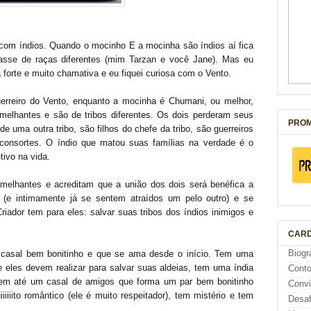
 com índios. Quando o mocinho E a mocinha são índios aí fica
passe de raças diferentes (mim Tarzan e você Jane). Mas eu
 forte e muito chamativa e eu fiquei curiosa com o Vento.
erreiro do Vento, enquanto a mocinha é Chumani, ou melhor,
emelhantes e são de tribos diferentes. Os dois perderam seus
PROM
e uma outra tribo, são filhos do chefe da tribo, são guerreiros
onsortes. O índio que matou suas famílias na verdade é o
ivo na vida.
melhantes e acreditam que a união dos dois será benéfica a
 (e intimamente já se sentem atraídos um pelo outro) e se
iador tem para eles: salvar suas tribos dos índios inimigos e
CARD
m casal bem bonitinho e que se ama desde o início. Tem uma
Biogr
eles devem realizar para salvar suas aldeias, tem uma índia
Cont
 tem até um casal de amigos que forma um par bem bonitinho
Conv
iiito romântico (ele é muito respeitador), tem mistério e tem
Desaf