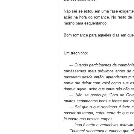
Não sei se estou em uma fase exigente
ação na hora do romance. No resto da h
morno para esquentando.
Bom romance para aqueles dias em que 
Um trechinho:
—
Quando participamos da
cerimôni
tornássemos mais próximos antes de n
passaram desde então, aprendemos mui
temia me deitar com você como sua es
dormir; agora, acho que entre nós não s
—
Não se preocupe, Gota de Orva
muitos sentimentos bons e fortes por vo
—
Sei que o que sentimos é forte e
passar do tempo, estou certa de que c
já existe nos nossos corpos.
—
Isso é certo e verdadeiro,
mitawin
Chumani saboreava o carinho que el