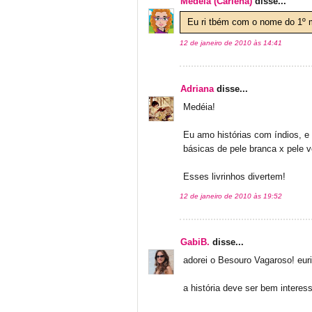
Medéia (Carlena)
disse...
Eu ri tbém com o nome do 1º m
12 de janeiro de 2010 às 14:41
Adriana
disse...
Medéia!
Eu amo histórias com índios, e
básicas de pele branca x pele v
Esses livrinhos divertem!
12 de janeiro de 2010 às 19:52
GabiB.
disse...
adorei o Besouro Vagaroso! euri
a história deve ser bem interess