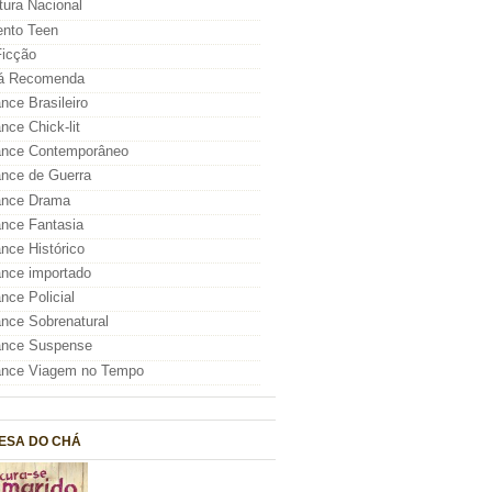
atura Nacional
nto Teen
icção
á Recomenda
ce Brasileiro
ce Chick-lit
nce Contemporâneo
nce de Guerra
nce Drama
nce Fantasia
ce Histórico
nce importado
ce Policial
ce Sobrenatural
nce Suspense
nce Viagem no Tempo
ESA DO CHÁ