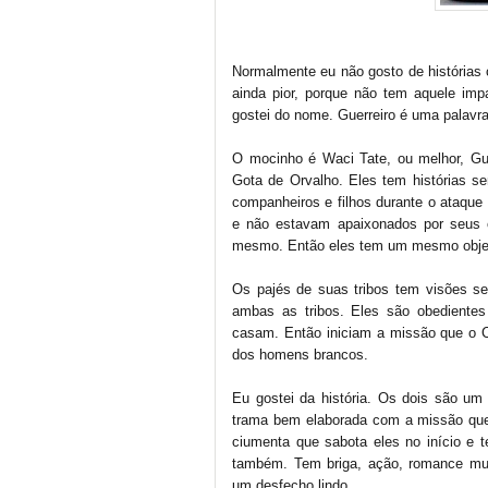
Normalmente eu não gosto de histórias
ainda pior, porque não tem aquele im
gostei do nome. Guerreiro é uma palavra
O mocinho é Waci Tate, ou melhor, Gu
Gota de Orvalho. Eles tem histórias s
companheiros e filhos durante o ataque d
e não estavam apaixonados por seus c
mesmo. Então eles tem um mesmo objet
Os pajés de suas tribos tem visões se
ambas as tribos. Eles são obedientes
casam. Então iniciam a missão que o Cr
dos homens brancos.
Eu gostei da história. Os dois são u
trama bem elaborada com a missão que 
ciumenta que sabota eles no início e
também. Tem briga, ação, romance muiii
um desfecho lindo.