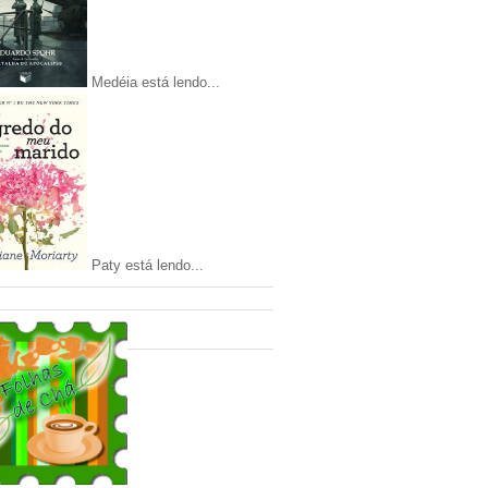
Medéia está lendo...
Paty está lendo...