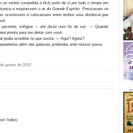
o se sentia compelida a tê-lo junto de si por todo o tempo em
ureza e respirassem o ar do Grande Espírito. Precisavam se
ças ocorressem e colocassem entre ambos uma distância que
vel.
 paciente,
mihigna
—
ela disse num fio de voz.
—
Quando
tarei pronta para me deitar com você.
al podia acreditar no que ouvira.
—
Aqui? Agora?
panheiros além das palavras proferidas ante nossos povos.
de janeiro de 2010
m 'índios'.