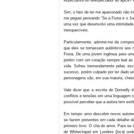
expectativa do telespectador ao ápice?
Sim, o fato de ter me apaixonado não 
me peguei pensando “Se a Fiona e o Jo
uma vez que desenvolvi uma intimidade
inesquecíveis.
Particularmente, admirei-me da compos
que eles se tornassem autênticos aos 
Fiona. De uma jovem ingênua para um
porém com um coração sempre leal às 
vida. Sofreu tremendamente pelas esc
sucesso, porém culpado por ter dado u
personagens são, em sua maioria, cheios d
Vale dizer que a escrita de Donnelly 
conflitos e tensões em uma linguagem si
possível perceber que a autora tem estil
Em tempo: amo descobrir novos autores
se fazem presentes em cada detalhe da 
primeiro livro: O chá do amor. Para se 
de Whitechapel em Londres (local ond