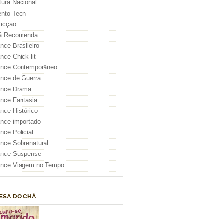
atura Nacional
nto Teen
icção
á Recomenda
ce Brasileiro
ce Chick-lit
nce Contemporâneo
nce de Guerra
nce Drama
nce Fantasia
ce Histórico
nce importado
ce Policial
ce Sobrenatural
nce Suspense
nce Viagem no Tempo
ESA DO CHÁ