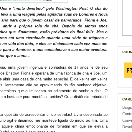
list e "muito divertido" pelo Washington Post, O chá do
leva a uma viagem pelas agitadas ruas de Londres e Nova
m ano para que o jovem casal de namorados, Fiona e Joe,
e abrir a própria loja de chá. Depois de tantos anos
ca que, finalmente, estão próximos do final feliz. Mas o
orma em uma eternidade quando uma série de trágicos e
 na vida dos dois, e eles se distanciam cada vez mais um
ar para a América, o que considerava a sua maior aventura.
PROM
ior que o amor..
.
iona, uma jovem ingênua e sonhadora de 17 anos, e de seu
oe Bristow. Fiona é operária de uma fábrica de chá e Joe, um
e abrir uma casa de chá muito especial. E de xelins em xelins
s, lentamente vão se aproximando do tão sonhado objetivo.
rcalços que culminariam no adiamento do sonho a dois. O
te o bastante para mantê-los unidos? Ou a distância trataria de
CARD
Biogr
Cont
 questão de acrescentar cinco estrelas! Livro desenhado ao
uito ágil e dinâmico me manteve ligada do início ao fim. Uma
Conv
be aquele clima emocionante de folhetim em que se eleva a
Desaf