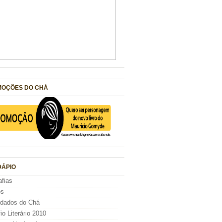
OÇÕES DO CHÁ
ÁPIO
afias
os
idados do Chá
io Literário 2010