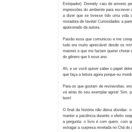
Estripador). Donnely caiu de amores pe
impressões do ambiente para escrever 
a dizer que se tivesse tido uma vida 
moradora de favela! Curiosidades a part
apaixonado da autora.
Paixão essa que comunicou e me conqu
tudo era muito apreciável desde os mí
maiores e que me faziam querer chorar e
do gênero que li esse ano.
Ah, e se você quiser saber o papel dete
que faça a leitura agora porque eu mord
Para os que gostam de reviravoltas, enc
vá atrás do seu exemplar agora! Sim, 
bom!
O final da história não deixa dúvidas:
manter a paciência durante o efeito seq
a pergunta: o livro é com quem, com 
estragar a surpresa revelada no Chá do 