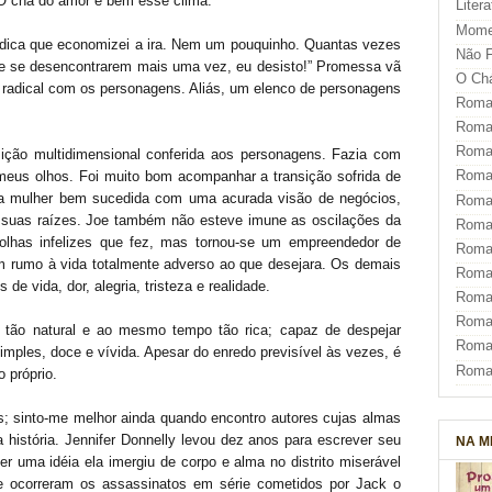
 O chá do amor é bem esse clima.
Liter
Mome
indica que economizei a ira. Nem um pouquinho. Quantas vezes
Não F
e se desencontrarem mais uma vez, eu desisto!” Promessa vã
O Ch
 radical com os personagens. Aliás, um elenco de personagens
Roman
Roman
Roma
ição multidimensional conferida aos personagens. Fazia com
Roma
meus olhos. Foi muito bom acompanhar a transição sofrida de
a mulher bem sucedida com uma acurada visão de negócios,
Roma
suas raízes. Joe também não esteve imune as oscilações da
Roma
olhas infelizes que fez, mas tornou-se um empreendedor de
Roman
m rumo à vida totalmente adverso ao que desejara. Os demais
Roma
e vida, dor, alegria, tristeza e realidade.
Roman
Roman
é tão natural e ao mesmo tempo tão rica; capaz de despejar
Roma
mples, doce e vívida. Apesar do enredo previsível às vezes, é
Roma
o próprio.
; sinto-me melhor ainda quando encontro autores cujas almas
história. Jennifer Donnelly levou dez anos para escrever seu
NA M
ter uma idéia ela imergiu de corpo e alma no distrito miserável
e ocorreram os assassinatos em série cometidos por Jack o