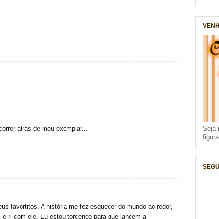
VENH
Seja 
correr atrás de meu exemplar...
figur
SEGU
eus favortitos. A história me fez esquecer do mundo ao redor,
i e ri com ele. Eu estou torcendo para que lancem a