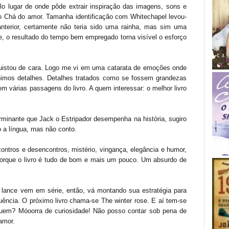
lo lugar de onde pôde extrair inspiração das imagens, sons e
o Chá do amor. Tamanha identificação com Whitechapel levou-
anterior, certamente não teria sido uma rainha, mas sim uma
e, o resultado do tempo bem empregado torna visível o esforço
istou de cara. Logo me vi em uma catarata de emoções onde
nimos detalhes. Detalhes tratados como se fossem grandezas
m várias passagens do livro. A quem interessar: o melhor livro
rminante que Jack o Estripador desempenha na história, sugiro
o a língua, mas não conto.
ontros e desencontros, mistério, vingança, elegância e humor,
porque o livro é tudo de bom e mais um pouco. Um absurdo de
 o lance vem em série, então, vá montando sua estratégia para
uência. O próximo livro chama-se The winter rose. E aí tem-se
quem? Móoorra de curiosidade! Não posso contar sob pena de
amor.