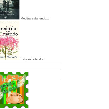
Medéia está lendo...
Paty está lendo...