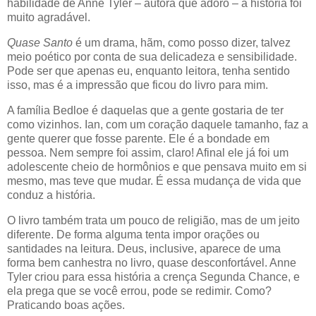
habilidade de Anne Tyler – autora que adoro – a história foi
muito agradável.
Quase Santo
é um drama, hãm, como posso dizer, talvez
meio poético por conta de sua delicadeza e sensibilidade.
Pode ser que apenas eu, enquanto leitora, tenha sentido
isso, mas é a impressão que ficou do livro para mim.
A família Bedloe é daquelas que a gente gostaria de ter
como vizinhos. Ian, com um coração daquele tamanho, faz a
gente querer que fosse parente. Ele é a bondade em
pessoa. Nem sempre foi assim, claro! Afinal ele já foi um
adolescente cheio de hormônios e que pensava muito em si
mesmo, mas teve que mudar. É essa mudança de vida que
conduz a história.
O livro também trata um pouco de religião, mas de um jeito
diferente. De forma alguma tenta impor orações ou
santidades na leitura. Deus, inclusive, aparece de uma
forma bem canhestra no livro, quase desconfortável. Anne
Tyler criou para essa história a crença Segunda Chance, e
ela prega que se você errou, pode se redimir. Como?
Praticando boas ações.