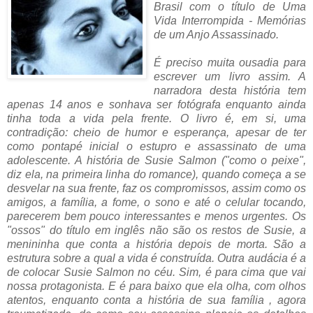
Brasil com o título de Uma
Vida Interrompida - Memórias
de um Anjo Assassinado.
É preciso muita ousadia para
escrever um livro assim. A
narradora desta história tem
apenas 14 anos e sonhava ser fotógrafa enquanto ainda
tinha toda a vida pela frente. O livro é, em si, uma
contradição: cheio de humor e esperança, apesar de ter
como pontapé inicial o estupro e assassinato de uma
adolescente. A história de Susie Salmon ("como o peixe",
diz ela, na primeira linha do romance), quando começa a se
desvelar na sua frente, faz os compromissos, assim como os
amigos, a família, a fome, o sono e até o celular tocando,
parecerem bem pouco interessantes e menos urgentes. Os
"ossos" do título em inglês não são os restos de Susie, a
menininha que conta a história depois de morta. São a
estrutura sobre a qual a vida é construída. Outra audácia é a
de colocar Susie Salmon no céu. Sim, é para cima que vai
nossa protagonista. E é para baixo que ela olha, com olhos
atentos, enquanto conta a história de sua família , agora