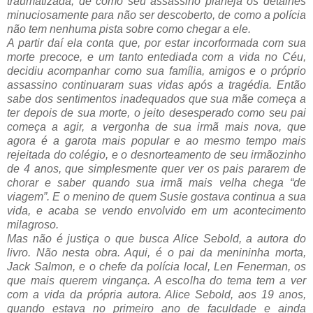
traumatizada, de como seu assassino planeja os detalhes
minuciosamente para não ser descoberto, de como a polícia
não tem nenhuma pista sobre como chegar a ele.
A partir daí ela conta que, por estar incorformada com sua
morte precoce, e um tanto entediada com a vida no Céu,
decidiu acompanhar como sua família, amigos e o próprio
assassino continuaram suas vidas após a tragédia. Então
sabe dos sentimentos inadequados que sua mãe começa a
ter depois de sua morte, o jeito desesperado como seu pai
começa a agir, a vergonha de sua irmã mais nova, que
agora é a garota mais popular e ao mesmo tempo mais
rejeitada do colégio, e o desnorteamento de seu irmãozinho
de 4 anos, que simplesmente quer ver os pais pararem de
chorar e saber quando sua irmã mais velha chega “de
viagem”. E o menino de quem Susie gostava continua a sua
vida, e acaba se vendo envolvido em um acontecimento
milagroso.
Mas não é justiça o que busca Alice Sebold, a autora do
livro. Não nesta obra. Aqui, é o pai da menininha morta,
Jack Salmon, e o chefe da polícia local, Len Fenerman, os
que mais querem vingança. A escolha do tema tem a ver
com a vida da própria autora. Alice Sebold, aos 19 anos,
quando estava no primeiro ano de faculdade e ainda