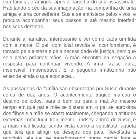
sua família, e amigos, após a tragédia do seu assassinato.
Habitando o céu da sua imaginação, na companhia de uma
amiga e uma conselheira, Susie se entristece pelos vivos, e
procura acompanhar seus passos, e até mesmo interferir
nos seus destinos.
Durante a narrativa, interessante é ver como cada um lida
com a morte. O pai, com total revolta e inconformismo, é
tomado pela tristeza e pela necessidade de justiça, nem que
seja pelas próprias mãos. A mãe encontra na negação a
resposta para continuar vivendo. A irmã faz-se dura,
insensível, impenetrável. E o pequeno irmãozinho não
entende ainda o que aconteceu.
As passagens da família são observadas por Susie durante
cerca de dez anos. O acontecimento trágico marcou o
destino de todos, para o bem ou para o mal. Ao mesmo
tempo em que pai e mãe se distanciam, o pai se aproxima
dos filhos e a mãe se afasta totalmente, chegando a atitudes
extremas como fugir, trair, mentir. Lindsey, a irmã de Susie, é
a mais modificada, sendo vista como a substituta, aquela
que terá que atingir os desejos dos pais. Revoltada a
princípio, ela vai se transformando numa garota forte e