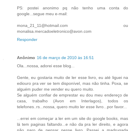
PS: postei anonimo pq não tenho uma conta do
google...segue meu e-mail:
mona_21_11@hotmail.com ou
monalisa.mercadoeletronico@avon.com
Responder
Anônimo
16 de março de 2010 às 16:51
Ola...nossa, adorei esse blog...
Gente, eu gostaria muito de ler esse livro, eu até liguei na
ediouro pra ver se tem disponível, mas não tinha. Poxa, se
alguém puder me vender eu quero muito.
Se alguém confiar de emprestar eu dou meu endereço de
casa, trabalho (Avon em Interlagos), todos os
telefones..rs...nossa, quero muito ler esse livro...por favor...
...errei em começar a ler em um site do google books, mas
lá tem paginas faltando...e não da pra ler direito, e agora
não paro de pensar nesse livro. Passei a madrugada