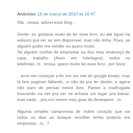
Anônimo
16 de março de 2010 às 16:47
Ola...nossa, adorei esse blog...
Gente, eu gostaria muito de ler esse livro, eu até liguei na
ediouro pra ver se tem disponível, mas não tinha. Poxa, se
alguém puder me vender eu quero muito.
Se alguém confiar de emprestar eu dou meu endereço de
casa, trabalho (Avon em Interlagos), todos os
telefones..rs...nossa, quero muito ler esse livro...por favor...
...errei em começar a ler em um site do google books, mas
lá tem paginas faltando...e não da pra ler direito, e agora
não paro de pensar nesse livro. Passei a madrugada
buscando na net pra ver se achava um lugar pra baixar,
mas nada....pra vcs verem meu grau de desespero...rs...
Alguma simples camponesa de nobre coração que vai
todos os dias ao bosque recolher lenha poderia me
emprestar...rs...?