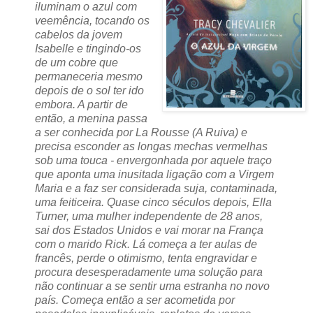
iluminam o azul com
veemência, tocando os
cabelos da jovem
Isabelle e tingindo-os
de um cobre que
permaneceria mesmo
depois de o sol ter ido
embora. A partir de
então, a menina passa
a ser conhecida por La Rousse (A Ruiva) e
precisa esconder as longas mechas vermelhas
sob uma touca - envergonhada por aquele traço
que aponta uma inusitada ligação com a Virgem
Maria e a faz ser considerada suja, contaminada,
uma feiticeira. Quase cinco séculos depois, Ella
Turner, uma mulher independente de 28 anos,
sai dos Estados Unidos e vai morar na França
com o marido Rick. Lá começa a ter aulas de
francês, perde o otimismo, tenta engravidar e
procura desesperadamente uma solução para
não continuar a se sentir uma estranha no novo
país. Começa então a ser acometida por