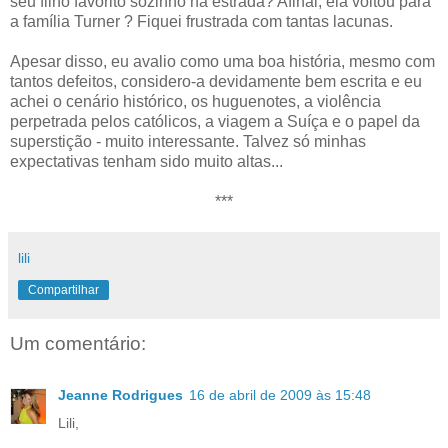
seu filho favorito sozinho na estrada? Afinal, ela voltou para
a família Turner ? Fiquei frustrada com tantas lacunas.
Apesar disso, eu avalio como uma boa história, mesmo com
tantos defeitos, considero-a devidamente bem escrita e eu
achei o cenário histórico, os huguenotes, a violência
perpetrada pelos católicos, a viagem a Suíça e o papel da
superstição - muito interessante. Talvez só minhas
expectativas tenham sido muito altas...
***
lili
Compartilhar
Um comentário:
Jeanne Rodrigues
16 de abril de 2009 às 15:48
Lili,