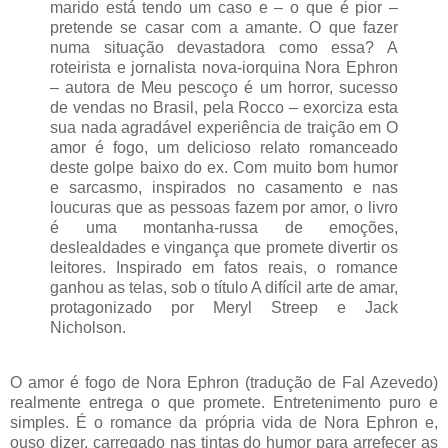
marido está tendo um caso e – o que é pior –
pretende se casar com a amante. O que fazer
numa situação devastadora como essa? A
roteirista e jornalista nova-iorquina Nora Ephron
– autora de Meu pescoço é um horror, sucesso
de vendas no Brasil, pela Rocco – exorciza esta
sua nada agradável experiência de traição em O
amor é fogo, um delicioso relato romanceado
deste golpe baixo do ex. Com muito bom humor
e sarcasmo, inspirados no casamento e nas
loucuras que as pessoas fazem por amor, o livro
é uma montanha-russa de emoções,
deslealdades e vingança que promete divertir os
leitores. Inspirado em fatos reais, o romance
ganhou as telas, sob o título A difícil arte de amar,
protagonizado por Meryl Streep e Jack
Nicholson.
O amor é fogo de Nora Ephron (tradução de Fal Azevedo)
realmente entrega o que promete. Entretenimento puro e
simples. É o romance da própria vida de Nora Ephron e,
ouso dizer, carregado nas tintas do humor para arrefecer as